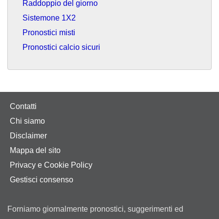
Raddoppio del giorno
Sistemone 1X2
Pronostici misti
Pronostici calcio sicuri
Contatti
Chi siamo
Disclaimer
Mappa del sito
Privacy e Cookie Policy
Gestisci consenso
Forniamo giornalmente pronostici, suggerimenti ed