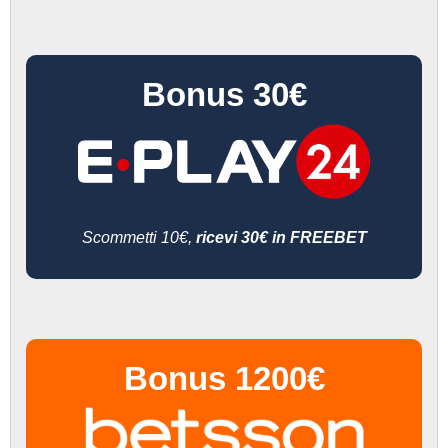
Bonus 30€
Scommetti 10€,
ricevi 30€ in FREEBET
Bonus 1200€