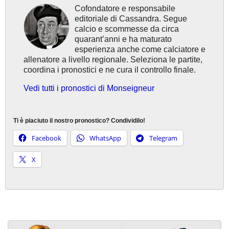
Cofondatore e responsabile
editoriale di Cassandra. Segue
calcio e scommesse da circa
quarant’anni e ha maturato
esperienza anche come calciatore e
allenatore a livello regionale. Seleziona le partite,
coordina i pronostici e ne cura il controllo finale.
Vedi tutti i pronostici di Monseigneur
Ti è piaciuto il nostro pronostico? Condividilo!
Facebook
WhatsApp
Telegram
X