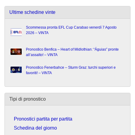
Ultime schedine vinte
Scommessa pronta EFL Cup Carabao venerdì 7 Agosto
2026 – VINTA
Pronostico Benfica – Heart of Midlothian: “Águias” pronte
all’assalto! – VINTA
Pronostico Fenerbahce – Sturm Graz: turchi superiori e
favoriti! – VINTA
Tipi di pronostico
Pronostici partita per partita
Schedina del giorno