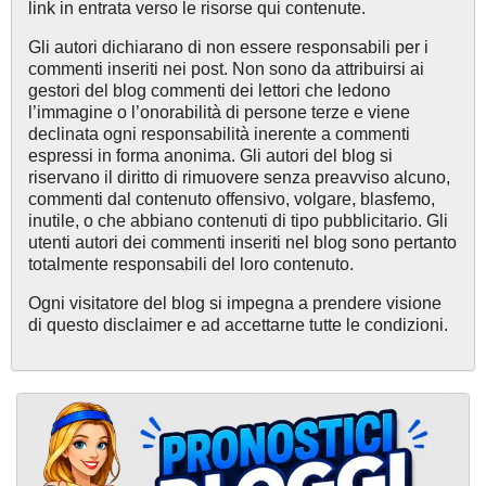
link in entrata verso le risorse qui contenute.
Gli autori dichiarano di non essere responsabili per i
commenti inseriti nei post. Non sono da attribuirsi ai
gestori del blog commenti dei lettori che ledono
l’immagine o l’onorabilità di persone terze e viene
declinata ogni responsabilità inerente a commenti
espressi in forma anonima. Gli autori del blog si
riservano il diritto di rimuovere senza preavviso alcuno,
commenti dal contenuto offensivo, volgare, blasfemo,
inutile, o che abbiano contenuti di tipo pubblicitario. Gli
utenti autori dei commenti inseriti nel blog sono pertanto
totalmente responsabili del loro contenuto.
Ogni visitatore del blog si impegna a prendere visione
di questo disclaimer e ad accettarne tutte le condizioni.