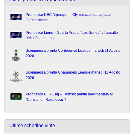
Pronostico NEC Nijmegen – Olympiacos: battaglia al
Goffertstadion!
Pronostico Lione – Sparta Praga: “Les Gones” all’assalto
della Champions!
Scommessa pronta Conference League martedì 11 Agosto
2026
Scommessa pronta Champions League martedì 11 Agosto
2026
Pronostico CFR Cluj – Tromso: partita movimentata al
“Constantin Rădulescu “!
Ultime schedine vinte