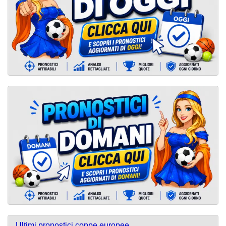
Ultimi pronostici coppe europee