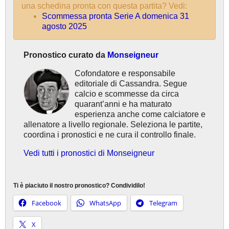
una schedina pronta con questa partita? Vedi:
Scommessa pronta Serie A domenica 31
agosto 2025
Pronostico curato da
Monseigneur
Cofondatore e responsabile
editoriale di Cassandra. Segue
calcio e scommesse da circa
quarant’anni e ha maturato
esperienza anche come calciatore e
allenatore a livello regionale. Seleziona le partite,
coordina i pronostici e ne cura il controllo finale.
Vedi tutti i pronostici di Monseigneur
Ti è piaciuto il nostro pronostico? Condividilo!
Facebook
WhatsApp
Telegram
X