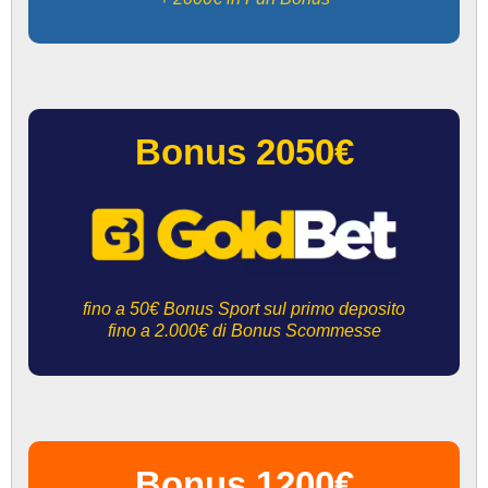
Bonus 2050€
fino a 50€ Bonus Sport sul primo deposito
fino a 2.000€ di Bonus Scommesse
Bonus 1200€