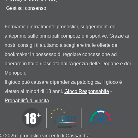
Gestisci consenso
Forniamo giornalmente pronostici, suggerimenti ed
anteprime sulle principali competizioni sportive. Grazie ai
nostri consigli ti aiutiamo a scegliere tra le offerte dei
bookmaker in possesso di regolare concessione ad
operare in Italia rilasciata dall’Agenzia delle Dogane e dei
Monopoli.
Il gioco può causare dipendenza patologica. Il gioco è
vietato ai minori di 18 anni.
Gioco Responsabile
-
Probabilità di vincita
.
© 2026 I pronostici vincenti di Cassandra