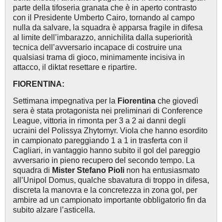
parte della tifoseria granata che è in aperto contrasto
con il Presidente Umberto Cairo, tornando al campo
nulla da salvare, la squadra è apparsa fragile in difesa
al limite dell’imbarazzo, annichilita dalla superiorità
tecnica dell’avversario incapace di costruire una
qualsiasi trama di gioco, minimamente incisiva in
attacco, il diktat resettare e ripartire.
FIORENTINA:
Settimana impegnativa per la
Fiorentina
che giovedì
sera è stata protagonista nei preliminari di Conference
League, vittoria in rimonta per 3 a 2 ai danni degli
ucraini del Polissya Zhytomyr. Viola che hanno esordito
in campionato pareggiando 1 a 1 in trasferta con il
Cagliari, in vantaggio hanno subito il gol del pareggio
avversario in pieno recupero del secondo tempo. La
squadra di
Mister Stefano Pioli
non ha entusiasmato
all’Unipol Domus, qualche sbavatura di troppo in difesa,
discreta la manovra e la concretezza in zona gol, per
ambire ad un campionato importante obbligatorio fin da
subito alzare l’asticella.