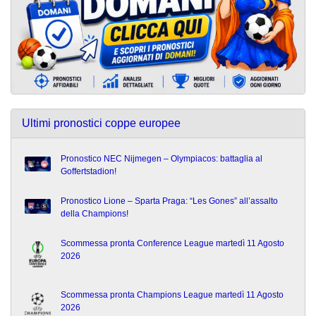
Ultimi pronostici coppe europee
Pronostico NEC Nijmegen – Olympiacos: battaglia al
Goffertstadion!
Pronostico Lione – Sparta Praga: “Les Gones” all’assalto
della Champions!
Scommessa pronta Conference League martedì 11 Agosto
2026
Scommessa pronta Champions League martedì 11 Agosto
2026