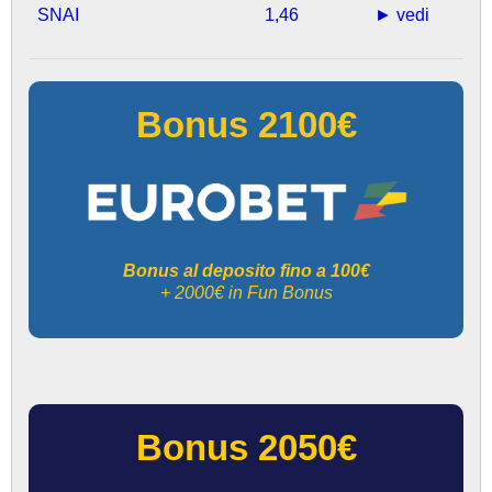
SNAI
1,46
► vedi
Bonus 2100€
Bonus al deposito fino a 100€
+ 2000€ in Fun Bonus
Bonus 2050€