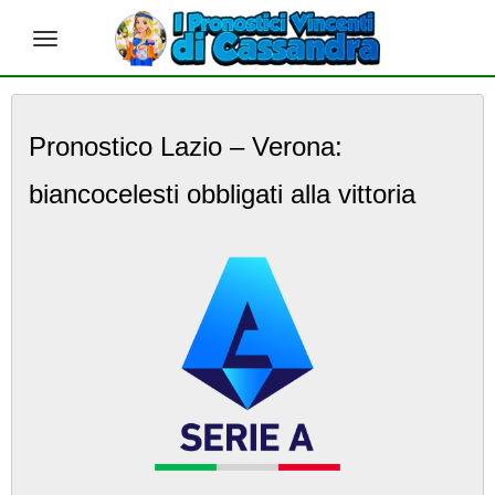
S
k
Pronostico Lazio – Verona:
i
p
biancocelesti obbligati alla vittoria
t
o
m
a
i
n
c
o
n
t
e
n
t