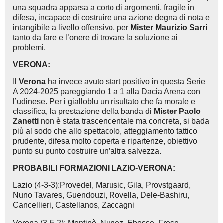
una squadra apparsa a corto di argomenti, fragile in
difesa, incapace di costruire una azione degna di nota e
intangibile a livello offensivo, per
Mister Maurizio Sarri
tanto da fare e l’onere di trovare la soluzione ai
problemi.
VERONA:
Il
Verona
ha invece avuto start positivo in questa Serie
A 2024-2025 pareggiando 1 a 1 alla Dacia Arena con
l’udinese. Per i gialloblu un risultato che fa morale e
classifica, la prestazione della banda di
Mister Paolo
Zanetti
non è stata trascendentale ma concreta, si bada
più al sodo che allo spettacolo, atteggiamento tattico
prudente, difesa molto coperta e ripartenze, obiettivo
punto su punto costruire un’altra salvezza.
PROBABILI FORMAZIONI LAZIO-VERONA:
Lazio (4-3-3):Provedel, Marusic, Gila, Provstgaard,
Nuno Tavares, Guendouzi, Rovella, Dele-Bashiru,
Cancellieri, Castellanos, Zaccagni
Verona (3-5-2): Montipò, Nunez, Ebosse, Frese,