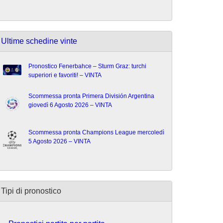
Ultime schedine vinte
Pronostico Fenerbahce – Sturm Graz: turchi
superiori e favoriti! – VINTA
Scommessa pronta Primera División Argentina
giovedì 6 Agosto 2026 – VINTA
Scommessa pronta Champions League mercoledì
5 Agosto 2026 – VINTA
Tipi di pronostico