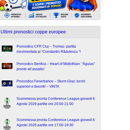
Ultimi pronostici coppe europee
Pronostico CFR Cluj – Tromso: partita
movimentata al “Constantin Rădulescu “!
Pronostico Benfica – Heart of Midlothian: “Águias”
pronte all’assalto!
Pronostico Fenerbahce – Sturm Graz: turchi
superiori e favoriti! – VINTA
Scommessa pronta Conference League giovedì 6
Agosto 2026 partite ore 20:00-21:00
Scommessa pronta Conference League giovedì 6
Agosto 2026 partite ore 17:00-19:30