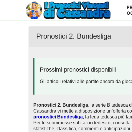
PR
O
S
Pronostici 2. Bundesliga
k
i
p
t
o
m
Prossimi pronostici disponibili
a
i
Gli articoli relativi alle partite ancora da gi
n
c
o
n
Pronostici 2. Bundesliga
, la serie B tedesca d
t
Cassandra vi mette a disposizione un’offerta co
e
pronostici Bundesliga
, la lega tedesca più f
n
Per le scommesse sul calcio tedesco, consulta 
t
statistiche, classifica, commenti e anticipazioni.