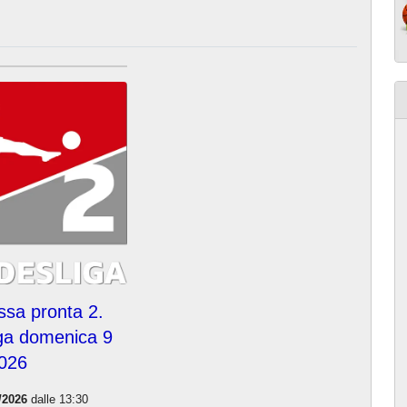
sa pronta 2.
ga domenica 9
026
/2026
dalle 13:30