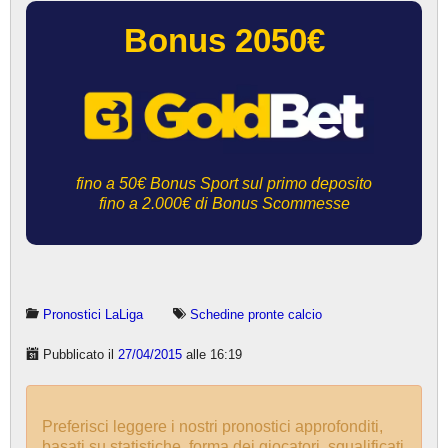
Bonus 2050€
fino a 50€ Bonus Sport sul primo deposito
fino a 2.000€ di Bonus Scommesse
Pronostici LaLiga
Schedine pronte calcio
Pubblicato il
27/04/2015
alle 16:19
Preferisci leggere i nostri pronostici approfonditi,
basati su statistiche, forma dei giocatori, squalificati