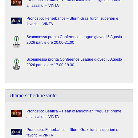
Pronostico Benfica – Heart of Midlothian: “Águias” pronte
all’assalto! – VINTA
Pronostico Fenerbahce – Sturm Graz: turchi superiori e
favoriti! – VINTA
Scommessa pronta Conference League giovedì 6 Agosto
2026 partite ore 20:00-21:00
Scommessa pronta Conference League giovedì 6 Agosto
2026 partite ore 17:00-19:30
Ultime schedine vinte
Pronostico Benfica – Heart of Midlothian: “Águias” pronte
all’assalto! – VINTA
Pronostico Fenerbahce – Sturm Graz: turchi superiori e
favoriti! – VINTA