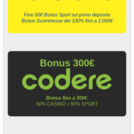
Fino 50€ Bonus Sport sul primo deposito
Bonus Scommesse del 100% fino a 2.000€
Bonus 300€
Bonus fino a 300€
.
50% CASINÒ + 50% SPORT