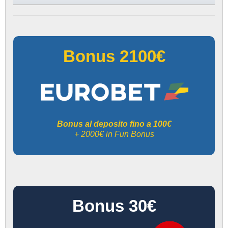
Bonus 2100€
Bonus al deposito fino a 100€
+ 2000€ in Fun Bonus
Bonus 30€