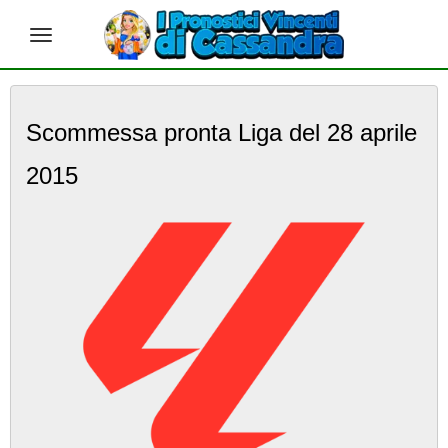
S
k
Scommessa pronta Liga del 28 aprile
i
p
2015
t
o
m
a
i
n
c
o
n
t
e
n
t