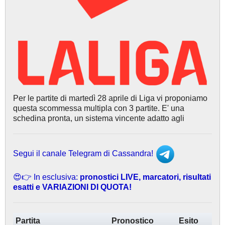
Per le partite di martedì 28 aprile di Liga vi proponiamo
questa scommessa multipla con 3 partite. E' una
schedina pronta, un sistema vincente adatto agli
Segui il canale Telegram di Cassandra!
😍👉 In esclusiva:
pronostici LIVE, marcatori, risultati
esatti e VARIAZIONI DI QUOTA!
Partita
Pronostico
Esito