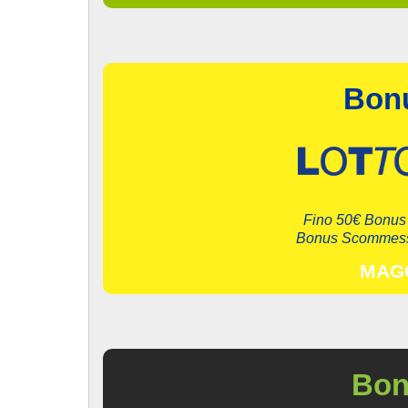
Bon
Fino 50€ Bonus 
Bonus Scommesse
MAGG
Bon