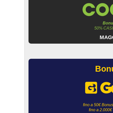
Bonus
50% CAS
MAGG
Bon
fino a 50€ Bonus
fino a 2.000