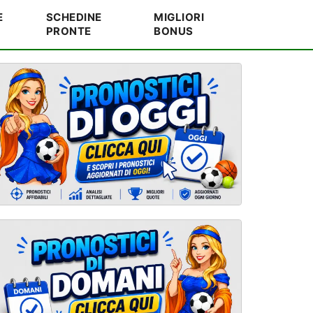
E
SCHEDINE
MIGLIORI
PRONTE
BONUS