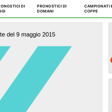
ONOSTICI DI
PRONOSTICI DI
CAMPIONATI 
GGI
DOMANI
COPPE
te del 9 maggio 2015