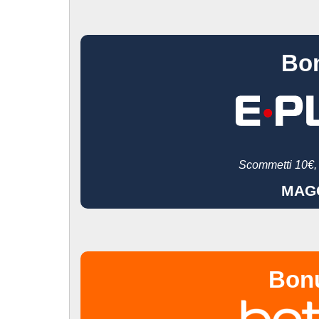
Bo
Scommetti 10€
MAGG
Bon