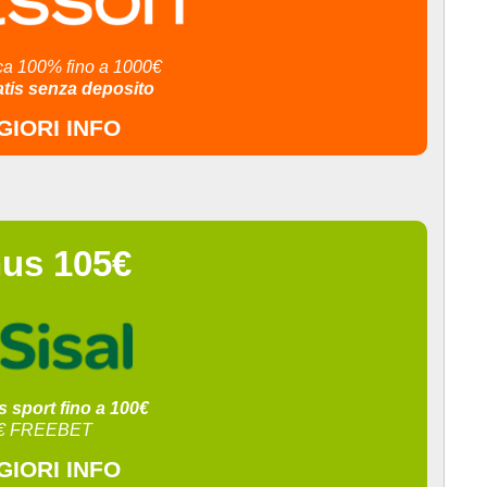
ca 100% fino a 1000€
atis senza deposito
IORI INFO
us 105€
 sport fino a 100€
5€ FREEBET
IORI INFO