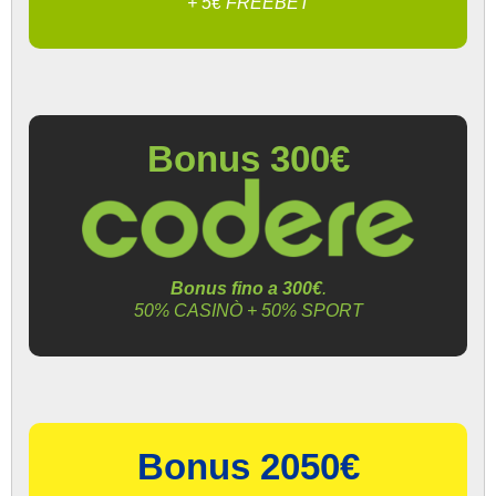
+ 5€ FREEBET
Bonus 300€
Bonus fino a 300€
.
50% CASINÒ + 50% SPORT
Bonus 2050€