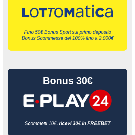
Fino 50€ Bonus Sport sul primo deposito
Bonus Scommesse del 100% fino a 2.000€
Bonus 30€
Scommetti 10€,
ricevi 30€ in FREEBET