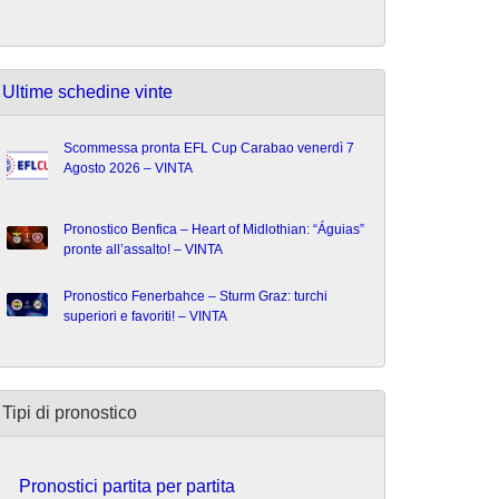
Ultime schedine vinte
Scommessa pronta EFL Cup Carabao venerdì 7
Agosto 2026 – VINTA
Pronostico Benfica – Heart of Midlothian: “Águias”
pronte all’assalto! – VINTA
Pronostico Fenerbahce – Sturm Graz: turchi
superiori e favoriti! – VINTA
Tipi di pronostico
Pronostici partita per partita