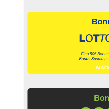
Bon
Fino 50€ Bonus 
Bonus Scommesse
MAGG
Bon