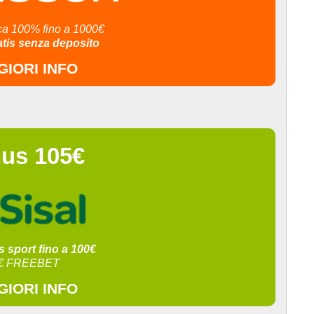
ca 100% fino a 1000€
atis senza deposito
IORI INFO
us 105€
 sport fino a 100€
5€ FREEBET
IORI INFO