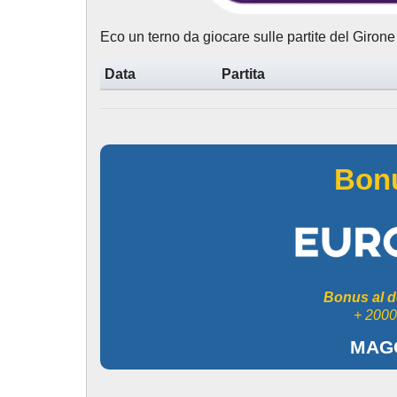
Eco un terno da giocare sulle partite del Giron
Data
Partita
Bon
Bonus al d
+ 2000
MAGG