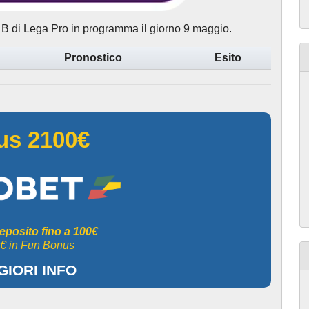
e B di Lega Pro in programma il giorno 9 maggio.
Pronostico
Esito
us 2100€
eposito fino a 100€
€ in Fun Bonus
IORI INFO