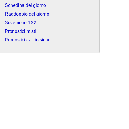
Schedina del giorno
Raddoppio del giorno
Sistemone 1X2
Pronostici misti
Pronostici calcio sicuri