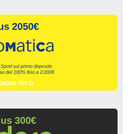
us 2050€
Sport sul primo deposito
 del 100% fino a 2.000€
IORI INFO
us 300€