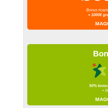
Bonus ricari
+ 1000€ gr
MAGG
Bon
50% bonus
+ 
MAGG