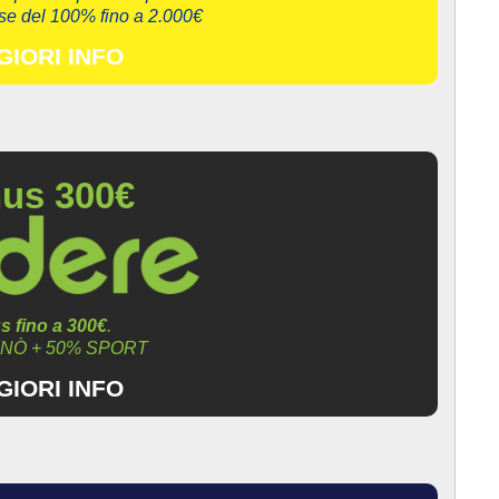
 del 100% fino a 2.000€
IORI INFO
us 300€
 fino a 300€
.
INÒ + 50% SPORT
IORI INFO