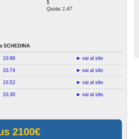
1
Quota: 1.47
a SCHEDINA
10.96
► vai al sito
10.74
► vai al sito
10.52
► vai al sito
10.30
► vai al sito
us 2100€