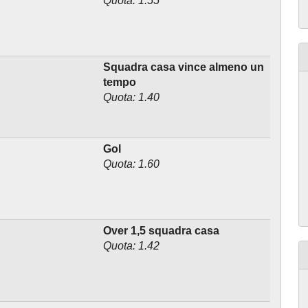
Quota: 1.55
Squadra casa vince almeno un
tempo
Quota: 1.40
Gol
Quota: 1.60
Over 1,5 squadra casa
Quota: 1.42