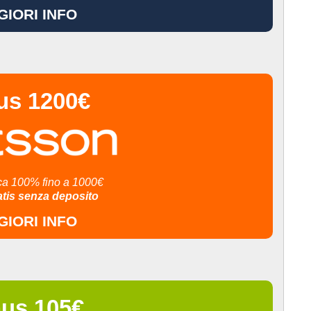
IORI INFO
us 1200€
ca 100% fino a 1000€
atis senza deposito
IORI INFO
us 105€