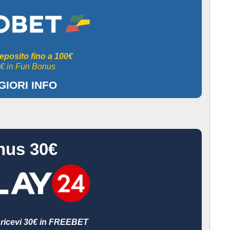
eposito fino a 100€
€ in Fun Bonus
IORI INFO
nus 30€
,
ricevi 30€ in FREEBET