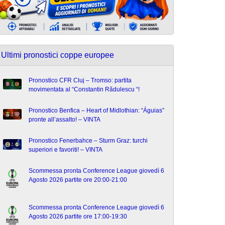
Ultimi pronostici coppe europee
Pronostico CFR Cluj – Tromso: partita
movimentata al “Constantin Rădulescu “!
Pronostico Benfica – Heart of Midlothian: “Águias”
pronte all’assalto! – VINTA
Pronostico Fenerbahce – Sturm Graz: turchi
superiori e favoriti! – VINTA
Scommessa pronta Conference League giovedì 6
Agosto 2026 partite ore 20:00-21:00
Scommessa pronta Conference League giovedì 6
Agosto 2026 partite ore 17:00-19:30