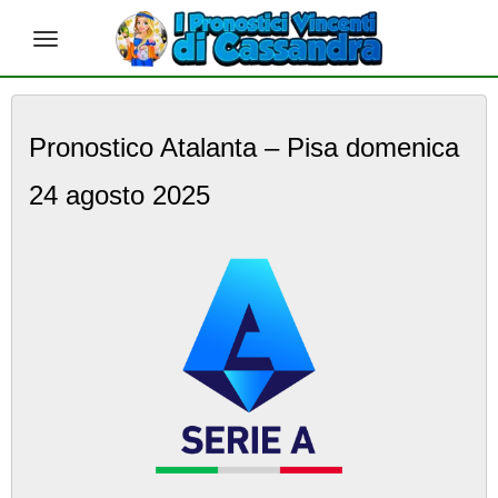
S
k
Pronostico Atalanta – Pisa domenica
i
p
24 agosto 2025
t
o
m
a
i
n
c
o
n
t
e
n
t