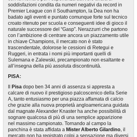
soddisfazioni condita da numeri negativi da record in
Premier League con il Southampton, la Dea non ha
badato agli eventi e puntato comunque forte sul tecnico
croato ritenuto per scuola e conseguenti idee di gioco il
naturale successore del “Gasp”. Nerazzurri che partono
con l’ambizione di centrare ancora un piazzamento utile
in chiave Champions, il mercato non è stato
trascendentale, dolorose le cessioni di Retegui e
Ruggeri, in entrata i nomi più importanti quelli di
Sulemana e Zalewski, precampionato non esaltante e
all’insegna della più assoluta discontinuità.
PISA:
Il
Pisa
dopo ben 34 anni di assenza si appresta a
calcare di nuovo il prestigioso palcoscenico della Serie
A, tanto entusiasmo per una piazza affamata di calcio
che grazie alla nuova proprietà angloamericana guidata
dal magnate Alexander Knaster ha anche possibilità di
sognare qualcosa di più di una semplice apparizione
nel massimo campionato. Tornando al campo la
panchina è stata affidata a
Mister Alberto Gilardino
, il
mercato non ha registrato colpi a sensazione ma diversi