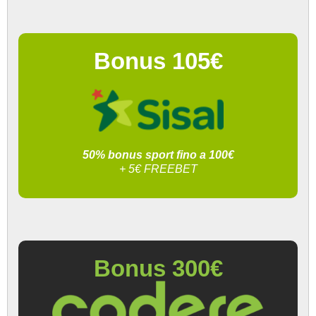
Bonus 105€
50% bonus sport fino a 100€
+ 5€ FREEBET
Bonus 300€