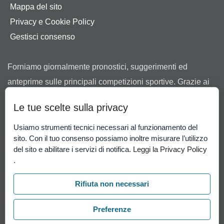
Mappa del sito
Privacy e Cookie Policy
Gestisci consenso
Forniamo giornalmente pronostici, suggerimenti ed
anteprime sulle principali competizioni sportive. Grazie ai
nostri consigli ti aiutiamo a scegliere tra le offerte dei
Le tue scelte sulla privacy
bookmaker in possesso di regolare concessione ad
operare in Italia rilasciata dall’Agenzia delle Dogane e dei
Usiamo strumenti tecnici necessari al funzionamento del
sito. Con il tuo consenso possiamo inoltre misurare l’utilizzo
Monopoli.
del sito e abilitare i servizi di notifica.
Leggi la Privacy Policy
Il gioco può causare dipendenza patologica. Il gioco è
.
vietato ai minori di 18 anni.
Gioco Responsabile
-
Rifiuta non necessari
Probabilità di vincita
.
Preferenze