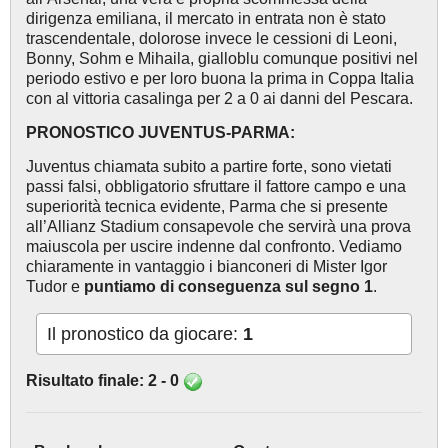
dirigenza emiliana, il mercato in entrata non è stato
trascendentale, dolorose invece le cessioni di Leoni,
Bonny, Sohm e Mihaila, gialloblu comunque positivi nel
periodo estivo e per loro buona la prima in Coppa Italia
con al vittoria casalinga per 2 a 0 ai danni del Pescara.
PRONOSTICO JUVENTUS-PARMA:
Juventus chiamata subito a partire forte, sono vietati
passi falsi, obbligatorio sfruttare il fattore campo e una
superiorità tecnica evidente, Parma che si presente
all’Allianz Stadium consapevole che servirà una prova
maiuscola per uscire indenne dal confronto. Vediamo
chiaramente in vantaggio i bianconeri di Mister Igor
Tudor e
puntiamo di conseguenza sul segno 1
.
Il pronostico da giocare:
1
Risultato finale: 2 - 0