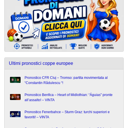
Ultimi pronostici coppe europee
Pronostico CFR Cluj – Tromso: partita movimentata al
“Constantin Rădulescu “!
Pronostico Benfica – Heart of Midlothian: “Águias” pronte
all’assalto! – VINTA
Pronostico Fenerbahce – Sturm Graz: turchi superiori e
favoriti! – VINTA