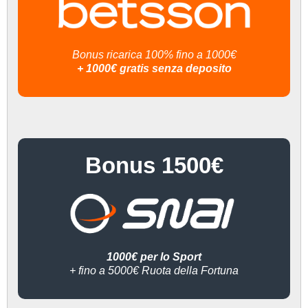
Bonus ricarica 100% fino a 1000€
+ 1000€ gratis senza deposito
Bonus 1500€
1000€ per lo Sport
+ fino a 5000€ Ruota della Fortuna