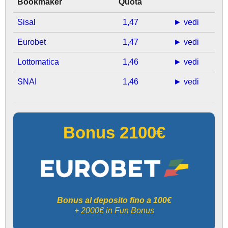
Bookmaker
Quota
Sisal
1,47
► vedi
Eurobet
1,47
► vedi
Lottomatica
1,46
► vedi
SNAI
1,46
► vedi
Bonus 2100€
Bonus al deposito fino a 100€
+ 2000€ in Fun Bonus