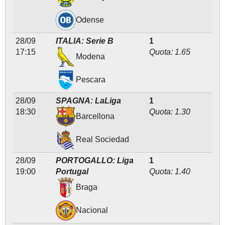
Odense
28/09
ITALIA: Serie B
1
17:15
Quota: 1.65
Modena
Pescara
28/09
SPAGNA: LaLiga
1
18:30
Quota: 1.30
Barcellona
Real Sociedad
28/09
PORTOGALLO: Liga
1
19:00
Portugal
Quota: 1.40
Braga
Nacional