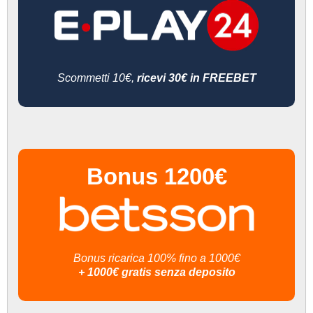
Scommetti 10€,
ricevi 30€ in FREEBET
Bonus 1200€
Bonus ricarica 100% fino a 1000€
+ 1000€ gratis senza deposito