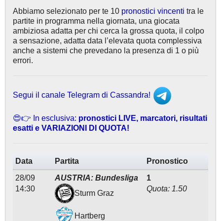
Abbiamo selezionato per te 10
pronostici vincenti
tra le
partite in programma nella giornata, una giocata
ambiziosa adatta per chi cerca la grossa quota, il colpo
a sensazione, adatta data l’elevata quota complessiva
anche a sistemi che prevedano la presenza di 1 o più
errori.
Segui il canale Telegram di Cassandra!
😍👉 In esclusiva:
pronostici LIVE, marcatori, risultati
esatti e VARIAZIONI DI QUOTA!
Data
Partita
Pronostico
28/09
AUSTRIA: Bundesliga
1
14:30
Quota: 1.50
Sturm Graz
Hartberg