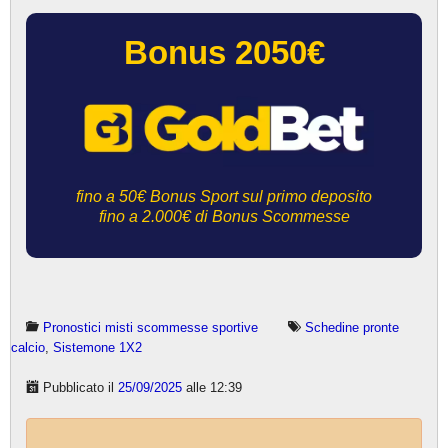
Bonus 2050€
fino a 50€ Bonus Sport sul primo deposito
fino a 2.000€ di Bonus Scommesse
Pronostici misti scommesse sportive
Schedine pronte
calcio
,
Sistemone 1X2
Pubblicato il
25/09/2025
alle 12:39