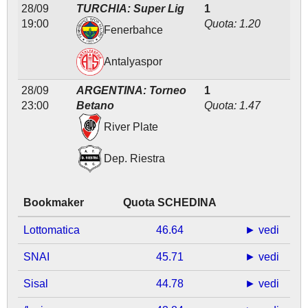
28/09
TURCHIA: Super Lig
1
19:00
Quota: 1.20
Fenerbahce
Antalyaspor
28/09
ARGENTINA: Torneo
1
23:00
Betano
Quota: 1.47
River Plate
Dep. Riestra
Bookmaker
Quota SCHEDINA
Lottomatica
46.64
► vedi
SNAI
45.71
► vedi
Sisal
44.78
► vedi