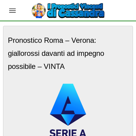
S
k
Pronostico Roma – Verona:
i
p
giallorossi davanti ad impegno
t
o
m
possibile – VINTA
a
i
n
c
o
n
t
e
n
t