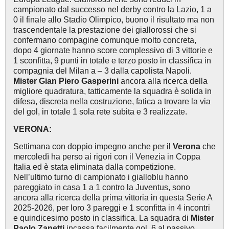
campionato dal successo nel derby contro la Lazio, 1 a
0 il finale allo Stadio Olimpico, buono il risultato ma non
trascendentale la prestazione dei giallorossi che si
confermano compagine comunque molto concreta,
dopo 4 giornate hanno score complessivo di 3 vittorie e
1 sconfitta, 9 punti in totale e terzo posto in classifica in
compagnia del Milan a – 3 dalla capolista Napoli.
Mister Gian Piero Gasperini
ancora alla ricerca della
migliore quadratura, tatticamente la squadra è solida in
difesa, discreta nella costruzione, fatica a trovare la via
del gol, in totale 1 sola rete subita e 3 realizzate.
VERONA:
Settimana con doppio impegno anche per il
Verona
che
mercoledì ha perso ai rigori con il Venezia in Coppa
Italia ed è stata eliminata dalla competizione.
Nell’ultimo turno di campionato i gialloblu hanno
pareggiato in casa 1 a 1 contro la Juventus, sono
ancora alla ricerca della prima vittoria in questa Serie A
2025-2026, per loro 3 pareggi e 1 sconfitta in 4 incontri
e quindicesimo posto in classifica. La squadra di
Mister
Paolo Zanetti
incassa facilmente gol, 6 al passivo,