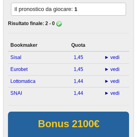
Il pronostico da giocare:
1
Risultato finale: 2 - 0
Bookmaker
Quota
Sisal
1,45
► vedi
Eurobet
1,45
► vedi
Lottomatica
1,44
► vedi
SNAI
1,44
► vedi
Bonus 2100€