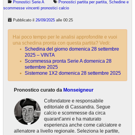
Pronostici Serie A
Pronostici partita per partita
,
Schedine e
scommesse vincenti pronostici calcio
Pubblicato il
26/09/2025
alle 00:25
Hai poco tempo per le analisi approfondite e vuoi
una schedina pronta con questa partita? Vedi:
Schedina del giorno domenica 28 settembre
2025 – VINTA
Scommessa pronta Serie A domenica 28
settembre 2025
Sistemone 1X2 domenica 28 settembre 2025
Pronostico curato da
Monseigneur
Cofondatore e responsabile
editoriale di Cassandra. Segue
calcio e scommesse da circa
quarant’anni e ha maturato
esperienza anche come calciatore e
allenatore a livello regionale. Seleziona le partite,