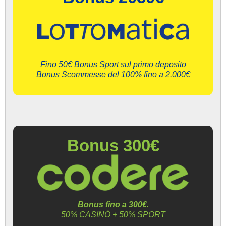
Fino 50€ Bonus Sport sul primo deposito
Bonus Scommesse del 100% fino a 2.000€
Bonus 300€
Bonus fino a 300€
.
50% CASINÒ + 50% SPORT