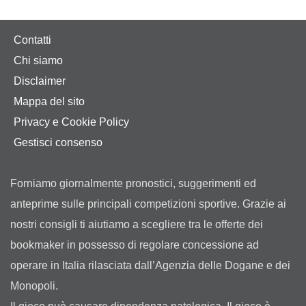
Contatti
Chi siamo
Disclaimer
Mappa del sito
Privacy e Cookie Policy
Gestisci consenso
Forniamo giornalmente pronostici, suggerimenti ed
anteprime sulle principali competizioni sportive. Grazie ai
nostri consigli ti aiutiamo a scegliere tra le offerte dei
bookmaker in possesso di regolare concessione ad
operare in Italia rilasciata dall’Agenzia delle Dogane e dei
Monopoli.