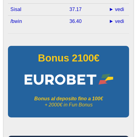
Sisal
37.17
► vedi
/bwin
36.40
► vedi
Bonus 2100€
Bonus al deposito fino a 100€
+ 2000€ in Fun Bonus