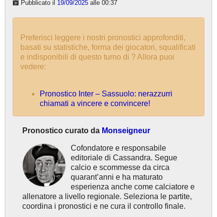
Pubblicato il
19/09/2025
alle 00:37
Preferisci leggere i nostri pronostici approfonditi,
basati su statistiche, forma dei giocatori, squalificati
e indisponibili di questo turno di ? Allora puoi
vedere:
Pronostico Inter – Sassuolo: nerazzurri
chiamati a vincere e convincere!
Pronostico curato da
Monseigneur
Cofondatore e responsabile
editoriale di Cassandra. Segue
calcio e scommesse da circa
quarant’anni e ha maturato
esperienza anche come calciatore e
allenatore a livello regionale. Seleziona le partite,
coordina i pronostici e ne cura il controllo finale.