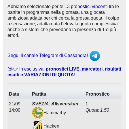
Abbiamo selezionato per te 13
pronostici vincenti
tra le
partite in programma nella giornata, una giocata
ambiziosa adatta per chi cerca la grossa quota, il colpo
a sensazione, adatta data l’elevata quota complessiva
anche a sistemi che prevedano la presenza di 1 o più
errori.
Segui il canale Telegram di Cassandra!
😍👉 In esclusiva:
pronostici LIVE, marcatori, risultati
esatti e VARIAZIONI DI QUOTA!
Data
Partita
Pronostico
21/09
SVEZIA: Allsvenskan
1
14:00
Quota: 1.50
Hammarby
Hacken