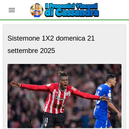
S
k
Sistemone 1X2 domenica 21
i
p
settembre 2025
t
o
m
a
i
n
c
o
n
t
e
n
t