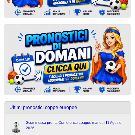
Ultimi pronostici coppe europee
Scommessa pronta Conference League martedì 11 Agosto
2026