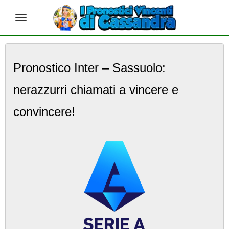
S
k
Pronostico Inter – Sassuolo:
i
p
nerazzurri chiamati a vincere e
t
o
m
convincere!
a
i
n
c
o
n
t
e
n
t