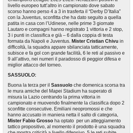
livello europeo tutt’altro in campionato dove sabato
scorso hanno perso 4 a 3 in trasferta il “Derby D’Italia”
con la Juventus, sconfitta che ha dato seguito a quella
patita in casa con l’Udinese, nelle prime 3 giornate
Lautaro e compagni hanno registrato 1 vittoria e 2 stop,
3 i punti in classifica e già – 6 dalla coppia di testa
formata da Napoli e Juventus.
Mister Cristian Chivu
in
difficoltà, la squadra appare sbilanciata tatticamente,
subisce e fa gol con grande facilità, 6 le reti al passivo e
9 all’attivo, nei numeri il paradosso di peggior difesa e
miglior attacco del torneo.
SASSUOLO:
Buona la terza per il
Sassuolo
che domenica scorsa tra
le mura amiche del Mapei Stadium ha superato di
misura la Lazio centrando la prima vittoria in
campionato e muovendo finalmente la classifica dopo 2
sconfitte consecutive. Emiliani neopromossi e che
hanno accusato in maniera netta il salto di categoria,
Mister Fabio Grosso
ha optato per un atteggiamento
tattico propositivo, al momento il prodotto è una squadra
che mostra criticità a livello difensivo, 5 le reti subite,