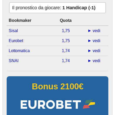
Il pronostico da giocare:
1 Handicap (-1)
Bookmaker
Quota
Sisal
1,75
► vedi
Eurobet
1,75
► vedi
Lottomatica
1,74
► vedi
SNAI
1,74
► vedi
Bonus 2100€