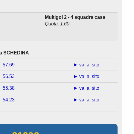
Multigol 2 - 4 squadra casa
Quota: 1.60
a SCHEDINA
57.69
► vai al sito
56.53
► vai al sito
55.38
► vai al sito
54.23
► vai al sito