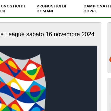
ONOSTICI DI
PRONOSTICI DI
CAMPIONATI 
GGI
DOMANI
COPPE
s League sabato 16 novembre 2024