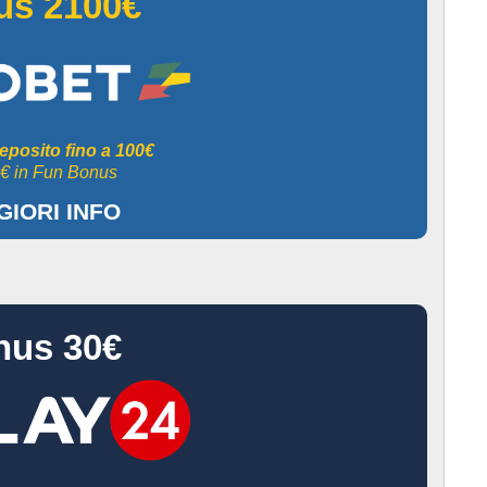
us 2100€
eposito fino a 100€
€ in Fun Bonus
IORI INFO
nus 30€