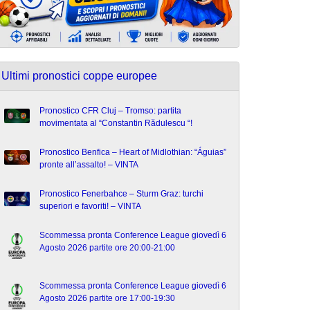
Ultimi pronostici coppe europee
Pronostico CFR Cluj – Tromso: partita
movimentata al “Constantin Rădulescu “!
Pronostico Benfica – Heart of Midlothian: “Águias”
pronte all’assalto! – VINTA
Pronostico Fenerbahce – Sturm Graz: turchi
superiori e favoriti! – VINTA
Scommessa pronta Conference League giovedì 6
Agosto 2026 partite ore 20:00-21:00
Scommessa pronta Conference League giovedì 6
Agosto 2026 partite ore 17:00-19:30