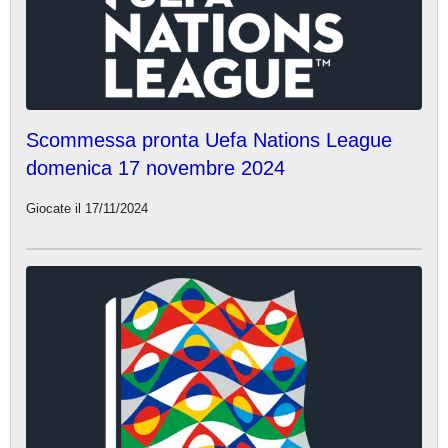
Scommessa pronta Uefa Nations League
domenica 17 novembre 2024
Giocate il 17/11/2024