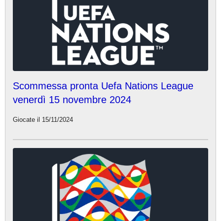
Scommessa pronta Uefa Nations League
venerdì 15 novembre 2024
Giocate il 15/11/2024