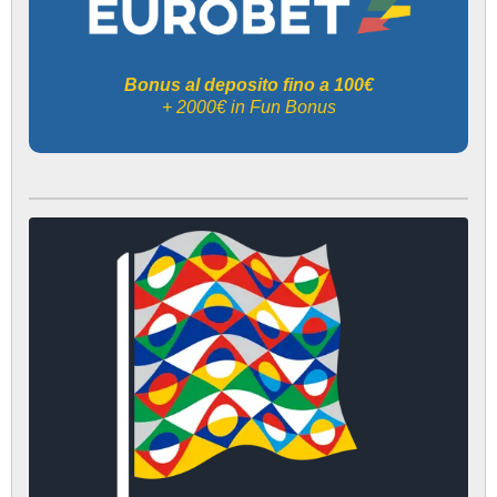
Bonus al deposito fino a 100€
+ 2000€ in Fun Bonus