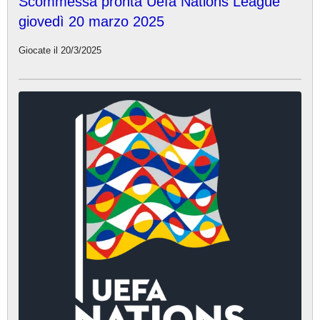
Scommessa pronta Uefa Nations League
giovedì 20 marzo 2025
Giocate il 20/3/2025