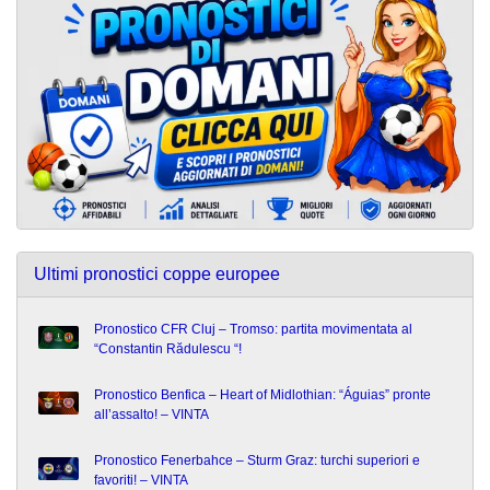
Ultimi pronostici coppe europee
Pronostico CFR Cluj – Tromso: partita movimentata al
“Constantin Rădulescu “!
Pronostico Benfica – Heart of Midlothian: “Águias” pronte
all’assalto! – VINTA
Pronostico Fenerbahce – Sturm Graz: turchi superiori e
favoriti! – VINTA