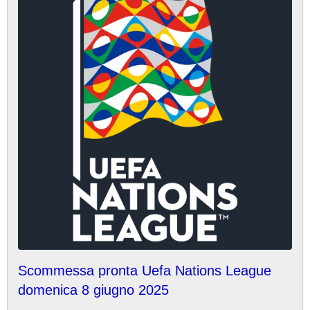
Scommessa pronta Uefa Nations League
domenica 8 giugno 2025