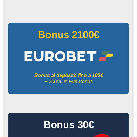
Bonus 2100€
Bonus al deposito fino a 100€
+ 2000€ in Fun Bonus
Bonus 30€