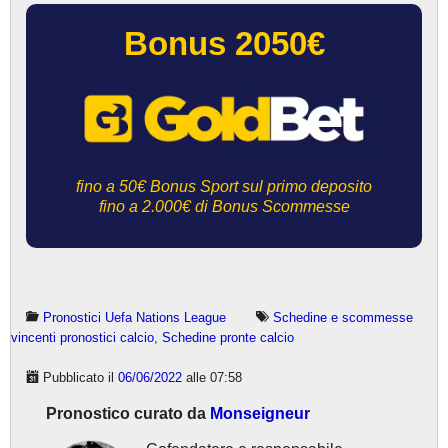
Bonus 2050€
fino a 50€ Bonus Sport sul primo deposito
fino a 2.000€ di Bonus Scommesse
Pronostici Uefa Nations League
Schedine e scommesse
vincenti pronostici calcio
,
Schedine pronte calcio
Pubblicato il
06/06/2022
alle 07:58
Pronostico curato da
Monseigneur