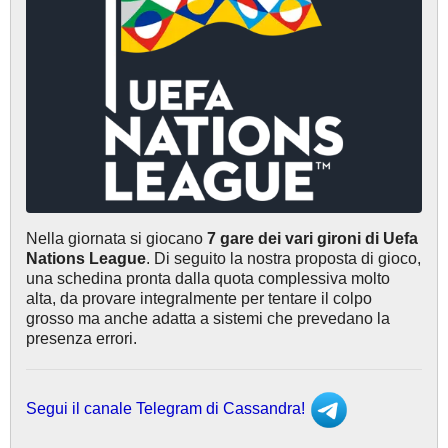
Nella giornata si giocano
7 gare dei vari gironi di Uefa
Nations League
. Di seguito la nostra proposta di gioco,
una schedina pronta dalla quota complessiva molto
alta, da provare integralmente per tentare il colpo
grosso ma anche adatta a sistemi che prevedano la
presenza errori.
Segui il canale Telegram di Cassandra!