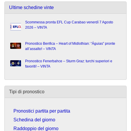
Ultime schedine vinte
Scommessa pronta EFL Cup Carabao venerdì 7 Agosto
2026 – VINTA
Pronostico Benfica – Heart of Midlothian: “Águias” pronte
all’assalto! – VINTA
Pronostico Fenerbahce – Sturm Graz: turchi superiori e
favoriti! – VINTA
Tipi di pronostico
Pronostici partita per partita
Schedina del giorno
Raddoppio del giorno