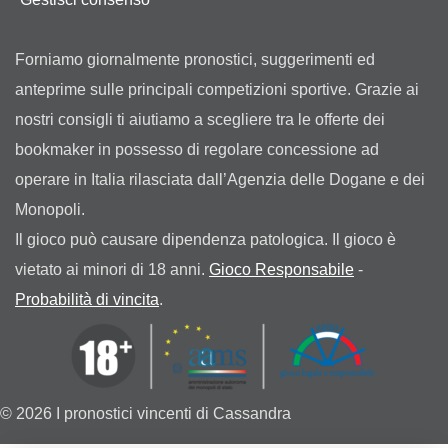
Forniamo giornalmente pronostici, suggerimenti ed
anteprime sulle principali competizioni sportive. Grazie ai
nostri consigli ti aiutiamo a scegliere tra le offerte dei
bookmaker in possesso di regolare concessione ad
operare in Italia rilasciata dall’Agenzia delle Dogane e dei
Monopoli.
Il gioco può causare dipendenza patologica. Il gioco è
vietato ai minori di 18 anni.
Gioco Responsabile
-
Probabilità di vincita
.
© 2026 I pronostici vincenti di Cassandra