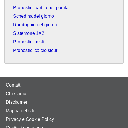
Pronostici partita per partita
Schedina del giorno
Raddoppio del giorno
Sistemone 1X2
Pronostici misti
Pronostici calcio sicuri
Contatti
Chi siamo
Disclaimer
Mappa del sito
Privacy e Cookie Policy
Gestisci consenso