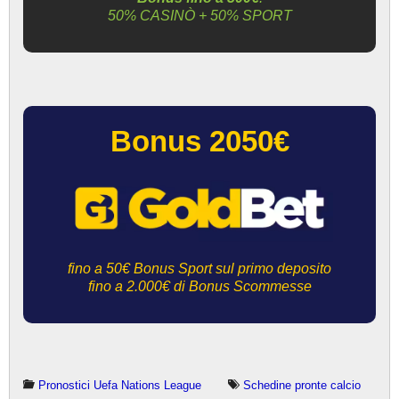
50% CASINÒ + 50% SPORT
Bonus 2050€
fino a 50€ Bonus Sport sul primo deposito
fino a 2.000€ di Bonus Scommesse
Pronostici Uefa Nations League
Schedine pronte calcio