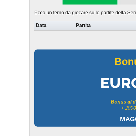
Ecco un terno da giocare sulle partite della Ser
Data
Partita
Bon
Bonus al d
+ 2000
MAGG