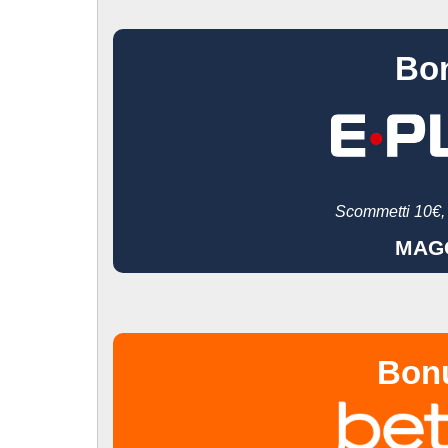
Bo
Scommetti 10€
MAGG
Bon