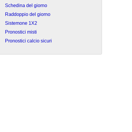
Schedina del giorno
Raddoppio del giorno
Sistemone 1X2
Pronostici misti
Pronostici calcio sicuri