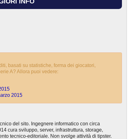
IORI INFO
iti, basati su statistiche, forma dei giocatori,
 Serie A? Allora puoi vedere:
 2015
marzo 2015
nico del sito. Ingegnere informatico con circa
14 cura sviluppo, server, infrastruttura, storage,
o tecnico-editoriale. Non svolge attività di tipster.