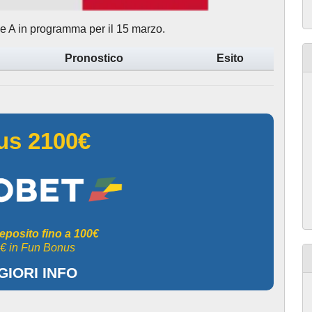
ie A in programma per il 15 marzo.
Pronostico
Esito
us 2100€
eposito fino a 100€
€ in Fun Bonus
IORI INFO