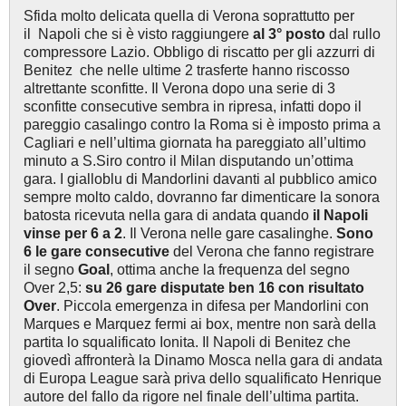
Sfida molto delicata quella di Verona soprattutto per
il Napoli che si è visto raggiungere
al 3° posto
dal rullo
compressore Lazio. Obbligo di riscatto per gli azzurri di
Benitez che nelle ultime 2 trasferte hanno riscosso
altrettante sconfitte. Il Verona dopo una serie di 3
sconfitte consecutive sembra in ripresa, infatti dopo il
pareggio casalingo contro la Roma si è imposto prima a
Cagliari e nell’ultima giornata ha pareggiato all’ultimo
minuto a S.Siro contro il Milan disputando un’ottima
gara. I gialloblu di Mandorlini davanti al pubblico amico
sempre molto caldo, dovranno far dimenticare la sonora
batosta ricevuta nella gara di andata quando
il Napoli
vinse per 6 a 2
. Il Verona nelle gare casalinghe.
Sono
6 le gare consecutive
del Verona che fanno registrare
il segno
Goal
, ottima anche la frequenza del segno
Over 2,5:
su 26 gare disputate ben 16 con risultato
Over
. Piccola emergenza in difesa per Mandorlini con
Marques e Marquez fermi ai box, mentre non sarà della
partita lo squalificato Ionita. Il Napoli di Benitez che
giovedì affronterà la Dinamo Mosca nella gara di andata
di Europa League sarà priva dello squalificato Henrique
autore del fallo da rigore nel finale dell’ultima partita.