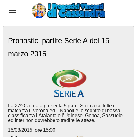
S
k
Pronostici partite Serie A del 15
i
p
marzo 2015
t
o
m
a
i
n
c
o
n
La 27^ Giornata presenta 5 gare. Spicca su tutte il
t
match tra il Verona ed il Napoli e lo scontro di bassa
e
classifica tra l’Atalanta e l’Udinese. Genoa, Sassuolo
ed Inter non dovrebbero tradire le attese.
n
t
15/03/2015, ore 15:00