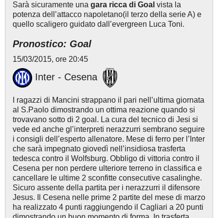
Sarà sicuramente una
gara ricca di Goal
vista la
potenza dell’attacco napoletano(il terzo della serie A) e
quello scaligero guidato dall’evergreen Luca Toni.
Pronostico: Goal
15/03/2015, ore 20:45
Inter - Cesena
I ragazzi di Mancini strappano il pari nell’ultima giornata
al S.Paolo dimostrando un ottima reazione quando si
trovavano sotto di 2 goal. La cura del tecnico di Jesi si
vede ed anche gl’interpreti nerazzurri sembrano seguire
i consigli dell’esperto allenatore. Mese di ferro per l’Inter
che sarà impegnato giovedì nell’insidiosa trasferta
tedesca contro il Wolfsburg. Obbligo di vittoria contro il
Cesena per non perdere ulteriore terreno in classifica e
cancellare le ultime 2 sconfitte consecutive casalinghe.
Sicuro assente della partita per i nerazzurri il difensore
Jesus. Il Cesena nelle prime 2 partite del mese di marzo
ha realizzato 4 punti raggiungendo il Cagliari a 20 punti
dimostrando un buon momento di forma. In trasferta