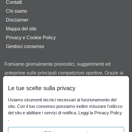
Contatti
Chi siamo
Disclaimer
Mappa del sito
Privacy e Cookie Policy
Gestisci consenso
Forniamo giornalmente pronostici, suggerimenti ed
anteprime sulle principali competizioni sportive. Grazie ai
nostri consigli ti aiutiamo a scegliere tra le offerte dei
Le tue scelte sulla privacy
bookmaker in possesso di regolare concessione ad
operare in Italia rilasciata dall’Agenzia delle Dogane e dei
Usiamo strumenti tecnici necessari al funzionamento del
sito. Con il tuo consenso possiamo inoltre misurare l’utilizzo
Monopoli.
del sito e abilitare i servizi di notifica.
Leggi la Privacy Policy
Il gioco può causare dipendenza patologica. Il gioco è
.
vietato ai minori di 18 anni.
Gioco Responsabile
-