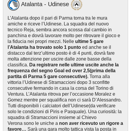
Atalanta - Udinese
L’Atalanta dopo il pari di Parma torna tra le mura
amiche e riceve l’Udinese. La squadra del nuovo
tecnico Reja, sembra ancora scossa dal cambio in
panchina e dovrà lavorare molto per ritrovare il gioco e
la fiducia nei propri mezzi. Nelle
ultime 5 gare
l’Atalanta ha trovato solo 1 punto
ed anche se il
distacco dal terz’ultimo posto è di 4 punti, dovrà fare
molta attenzione per uscire dalle zone basse della
classifica.
Da registrare nelle ultime uscite anche la
frequenza del segno Goal ed over 2,5(prima della
partita di Parma 5 gare consecutive).
Torna alla
vittoria l’Udinese di Stramaccioni dopo 3 sconfitte
consecutive fermando in casa la corsa del Torino di
Ventura. L’Atalanta ritrova per l’occasione Moralez e
Gomez mentre per squalifica non ci sarà D’Alessandro.
Tutti disponibili i calciatori dell’Udinese(da verificare
solo le condizioni di Piris e Pasquale). Una curiosità: la
squadra di Stramaccioni insieme al Chievo
Verona sono le uniche a
non aver ricevuto un rigore a
favore…
Sarà una gara molto tattica vista la posta in