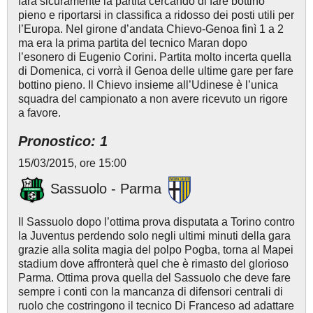
farà sicuramente la partita cercando di fare bottino
pieno e riportarsi in classifica a ridosso dei posti utili per
l’Europa. Nel girone d’andata Chievo-Genoa finì 1 a 2
ma era la prima partita del tecnico Maran dopo
l’esonero di Eugenio Corini. Partita molto incerta quella
di Domenica, ci vorrà il Genoa delle ultime gare per fare
bottino pieno. Il Chievo insieme all’Udinese è l’unica
squadra del campionato a non avere ricevuto un rigore
a favore.
Pronostico: 1
15/03/2015, ore 15:00
Sassuolo - Parma
Il Sassuolo dopo l’ottima prova disputata a Torino contro
la Juventus perdendo solo negli ultimi minuti della gara
grazie alla solita magia del polpo Pogba, torna al Mapei
stadium dove affronterà quel che è rimasto del glorioso
Parma. Ottima prova quella del Sassuolo che deve fare
sempre i conti con la mancanza di difensori centrali di
ruolo che costringono il tecnico Di Franceso ad adattare