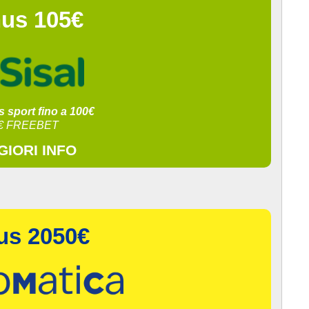
us 105€
 sport fino a 100€
5€ FREEBET
IORI INFO
us 2050€