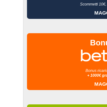
Scommetti 10€
MAGG
Bon
Bonus ricari
+ 1000€ gr
MAGG