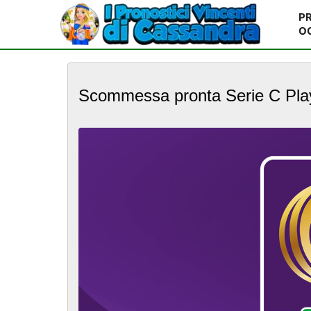
PR
O
S
k
Scommessa pronta Serie C Pla
i
p
t
o
m
a
i
n
c
o
n
t
e
n
t