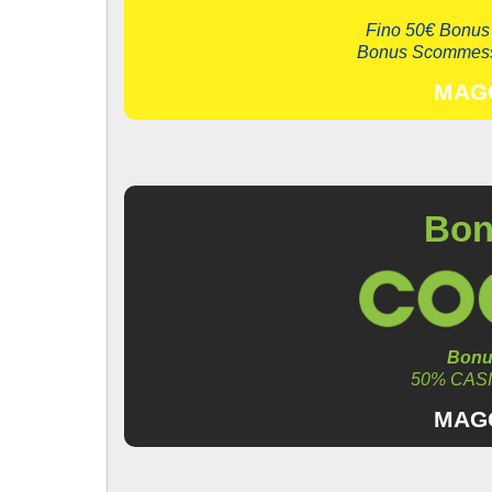
Fino 50€ Bonus 
Bonus Scommesse
MAGG
Bon
Bonus
50% CAS
MAGG