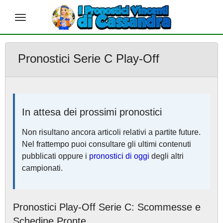
S
Pronostici Serie C Play-Off
k
i
p
t
o
m
In attesa dei prossimi pronostici
a
i
Non risultano ancora articoli relativi a partite future.
n
Nel frattempo puoi consultare gli ultimi contenuti
c
o
pubblicati oppure i
pronostici di oggi
degli altri
n
campionati.
t
e
n
t
Pronostici Play-Off Serie C: Scommesse e
Schedine Pronte