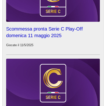
Scommessa pronta Serie C Play-Off
domenica 11 maggio 2025
Giocate il 11/5/2025