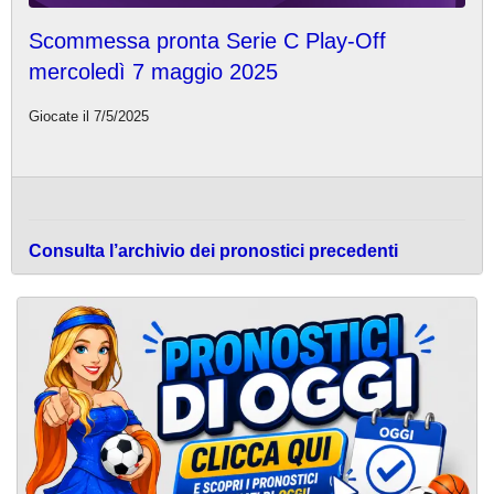
Scommessa pronta Serie C Play-Off
mercoledì 7 maggio 2025
Giocate il 7/5/2025
Consulta l’archivio dei pronostici precedenti