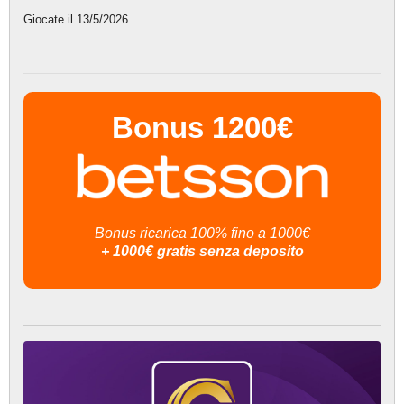
Giocate il 13/5/2026
Bonus 1200€
Bonus ricarica 100% fino a 1000€
+ 1000€ gratis senza deposito