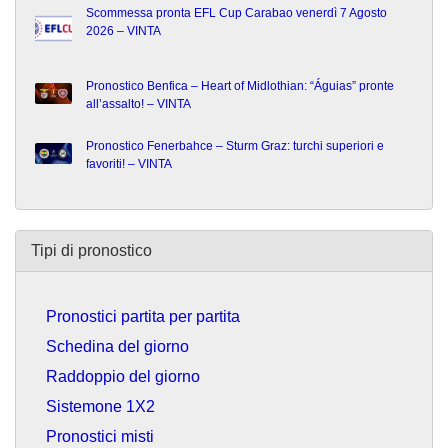
Scommessa pronta EFL Cup Carabao venerdì 7 Agosto
2026 – VINTA
Pronostico Benfica – Heart of Midlothian: “Águias” pronte
all’assalto! – VINTA
Pronostico Fenerbahce – Sturm Graz: turchi superiori e
favoriti! – VINTA
Tipi di pronostico
Pronostici partita per partita
Schedina del giorno
Raddoppio del giorno
Sistemone 1X2
Pronostici misti