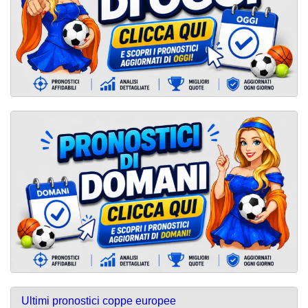
Ultimi pronostici coppe europee