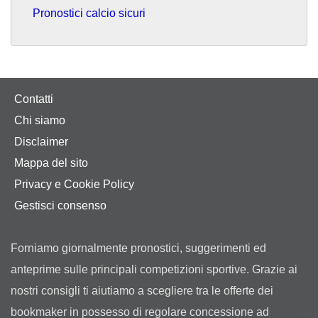
Pronostici calcio sicuri
Contatti
Chi siamo
Disclaimer
Mappa del sito
Privacy e Cookie Policy
Gestisci consenso
Forniamo giornalmente pronostici, suggerimenti ed
anteprime sulle principali competizioni sportive. Grazie ai
nostri consigli ti aiutiamo a scegliere tra le offerte dei
bookmaker in possesso di regolare concessione ad