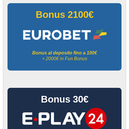
Bonus 2100€
Bonus al deposito fino a 100€
+ 2000€ in Fun Bonus
Bonus 30€