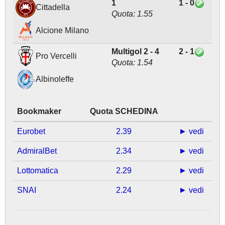
1
1 - 0
Cittadella
Quota: 1.55
Alcione Milano
Multigol 2 - 4
2 - 1
Pro Vercelli
Quota: 1.54
Albinoleffe
Bookmaker
Quota SCHEDINA
Eurobet
2.39
► vedi
AdmiralBet
2.34
► vedi
Lottomatica
2.29
► vedi
SNAI
2.24
► vedi