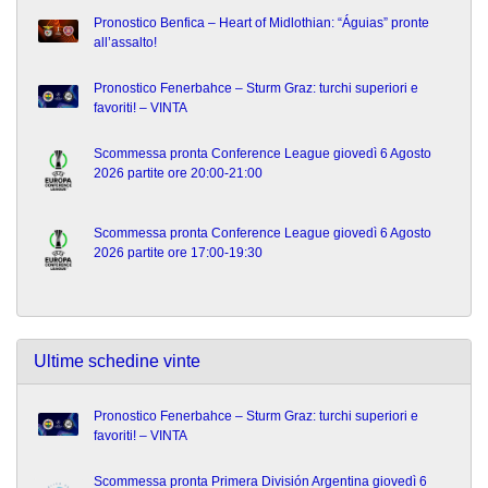
Pronostico Benfica – Heart of Midlothian: “Águias” pronte
all’assalto!
Pronostico Fenerbahce – Sturm Graz: turchi superiori e
favoriti! – VINTA
Scommessa pronta Conference League giovedì 6 Agosto
2026 partite ore 20:00-21:00
Scommessa pronta Conference League giovedì 6 Agosto
2026 partite ore 17:00-19:30
Ultime schedine vinte
Pronostico Fenerbahce – Sturm Graz: turchi superiori e
favoriti! – VINTA
Scommessa pronta Primera División Argentina giovedì 6