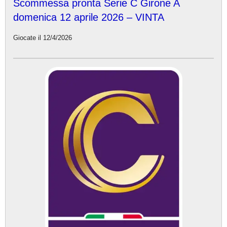
Scommessa pronta Serie C Girone A
domenica 12 aprile 2026 – VINTA
Giocate il 12/4/2026