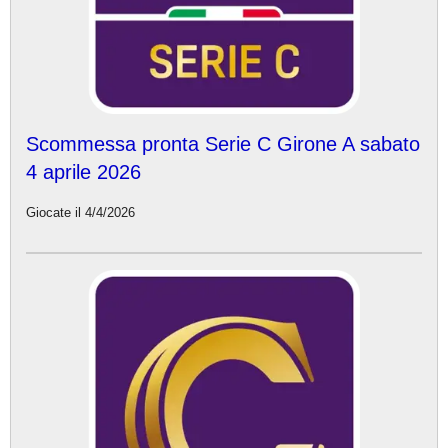
Scommessa pronta Serie C Girone A sabato
4 aprile 2026
Giocate il 4/4/2026