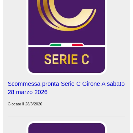
Scommessa pronta Serie C Girone A sabato
28 marzo 2026
Giocate il 28/3/2026