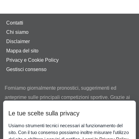
Contatti
Chi siamo
Disclaimer
Mappa del sito
Privacy e Cookie Policy
Gestisci consenso
Forniamo giornalmente pronostici, suggerimenti ed
anteprime sulle principali competizioni sportive. Grazie ai
nostri consigli ti aiutiamo a scegliere tra le offerte dei
Le tue scelte sulla privacy
bookmaker in possesso di regolare concessione ad
operare in Italia rilasciata dall’Agenzia delle Dogane e dei
Usiamo strumenti tecnici necessari al funzionamento del
sito. Con il tuo consenso possiamo inoltre misurare l’utilizzo
Monopoli.