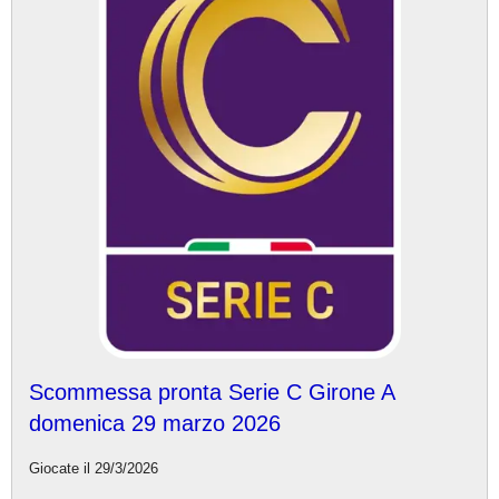
Scommessa pronta Serie C Girone A
domenica 29 marzo 2026
Giocate il 29/3/2026