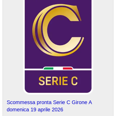
Scommessa pronta Serie C Girone A
domenica 19 aprile 2026