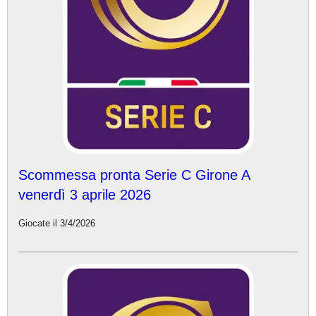
Scommessa pronta Serie C Girone A
venerdì 3 aprile 2026
Giocate il 3/4/2026