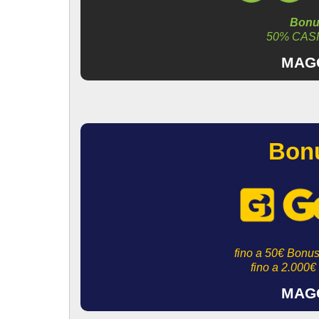
Bonus
50% CAS
MAGG
Bon
fino a 50€ Bonus
fino a 2.000
MAGG