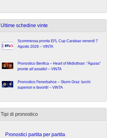
Ultime schedine vinte
Scommessa pronta EFL Cup Carabao venerdì 7
Agosto 2026 – VINTA
Pronostico Benfica – Heart of Midlothian: “Águias”
pronte all’assalto! – VINTA
Pronostico Fenerbahce – Sturm Graz: turchi
superiori e favoriti! – VINTA
Tipi di pronostico
Pronostici partita per partita