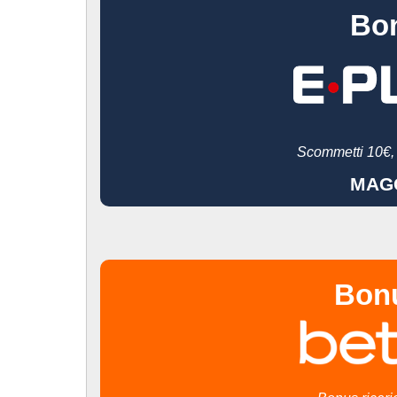
Bo
Scommetti 10€
MAGG
Bon