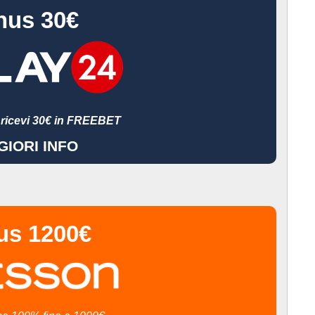
nus 30€
,
ricevi 30€ in FREEBET
IORI INFO
us 1200€