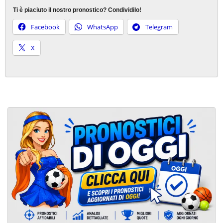
Ti è piaciuto il nostro pronostico? Condividilo!
Facebook
WhatsApp
Telegram
X