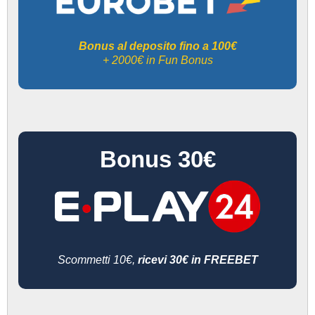
Bonus al deposito fino a 100€
+ 2000€ in Fun Bonus
Bonus 30€
Scommetti 10€,
ricevi 30€ in FREEBET