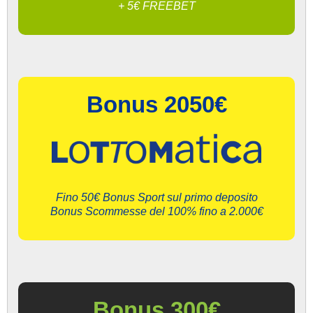
+ 5€ FREEBET
Bonus 2050€
Fino 50€ Bonus Sport sul primo deposito
Bonus Scommesse del 100% fino a 2.000€
Bonus 300€