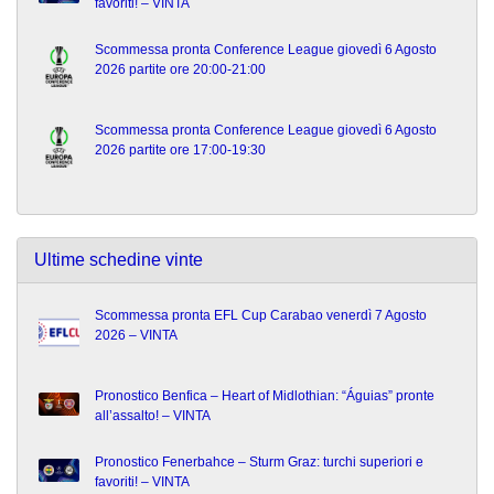
favoriti! – VINTA
Scommessa pronta Conference League giovedì 6 Agosto
2026 partite ore 20:00-21:00
Scommessa pronta Conference League giovedì 6 Agosto
2026 partite ore 17:00-19:30
Ultime schedine vinte
Scommessa pronta EFL Cup Carabao venerdì 7 Agosto
2026 – VINTA
Pronostico Benfica – Heart of Midlothian: “Águias” pronte
all’assalto! – VINTA
Pronostico Fenerbahce – Sturm Graz: turchi superiori e
favoriti! – VINTA