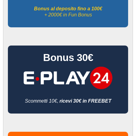
Bonus al deposito fino a 100€
+ 2000€ in Fun Bonus
Bonus 30€
Scommetti 10€,
ricevi 30€ in FREEBET