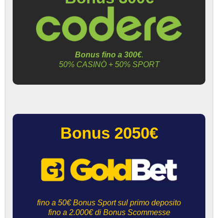
Bonus fino a 300€
.
50% CASINÒ + 50% SPORT
Bonus 2050€
fino a 50€ Bonus Sport sul primo deposito
fino a 2.000€ di Bonus Scommesse