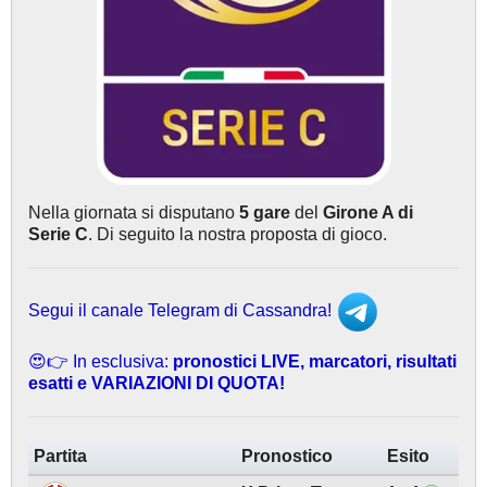
Nella giornata si disputano
5 gare
del
Girone A di
Serie C
. Di seguito la nostra proposta di gioco.
Segui il canale Telegram di Cassandra!
😍👉 In esclusiva:
pronostici LIVE, marcatori, risultati
esatti e VARIAZIONI DI QUOTA!
Partita
Pronostico
Esito