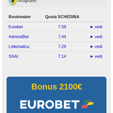
Arzignano
Bookmaker
Quota SCHEDINA
Eurobet
7.59
► vedi
AdmiralBet
7.44
► vedi
Lottomatica
7.29
► vedi
SNAI
7.14
► vedi
Bonus 2100€