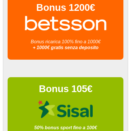
Bonus 1200€
Bonus ricarica 100% fino a 1000€
+ 1000€ gratis senza deposito
Bonus 105€
50% bonus sport fino a 100€