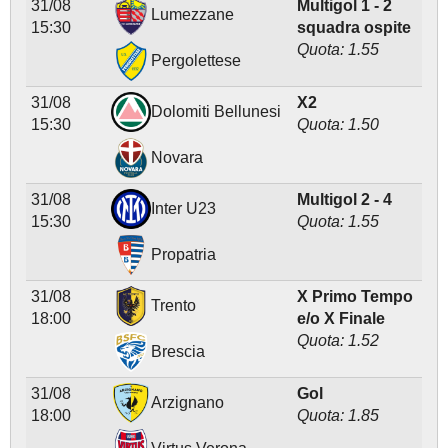
31/08
Multigol 1 - 2
Lumezzane
15:30
squadra ospite
Quota: 1.55
Pergolettese
31/08
X2
Dolomiti Bellunesi
15:30
Quota: 1.50
Novara
31/08
Multigol 2 - 4
Inter U23
15:30
Quota: 1.55
Propatria
31/08
X Primo Tempo
Trento
18:00
e/o X Finale
Quota: 1.52
Brescia
31/08
Gol
Arzignano
18:00
Quota: 1.85