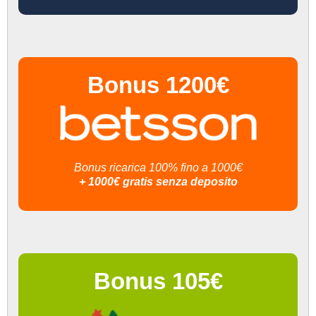
Bonus 1200€
Bonus ricarica 100% fino a 1000€
+ 1000€ gratis senza deposito
Bonus 105€