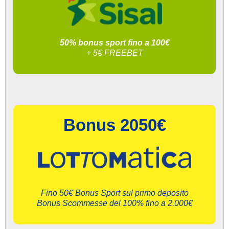
50% bonus sport fino a 100€
+ 5€ FREEBET
Bonus 2050€
Fino 50€ Bonus Sport sul primo deposito
Bonus Scommesse del 100% fino a 2.000€