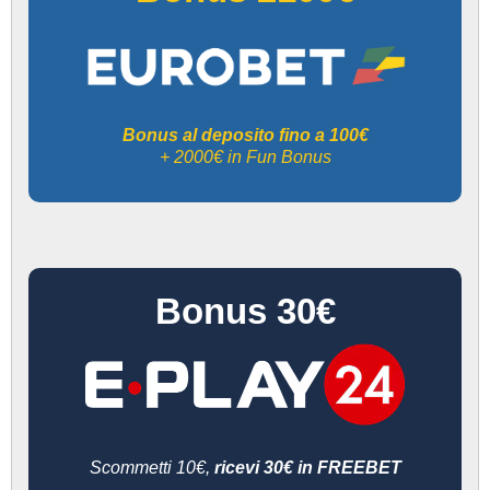
Bonus al deposito fino a 100€
+ 2000€ in Fun Bonus
Bonus 30€
Scommetti 10€,
ricevi 30€ in FREEBET