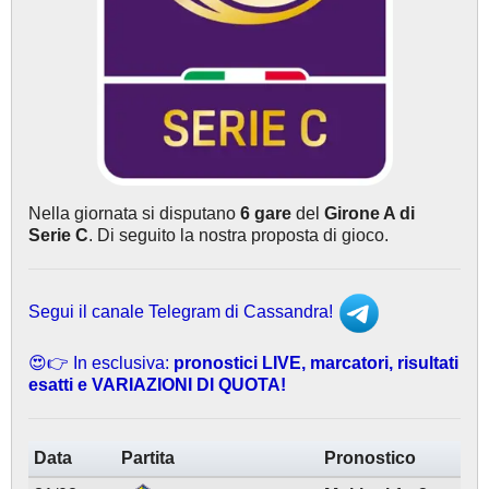
Nella giornata si disputano
6 gare
del
Girone A di
Serie C
. Di seguito la nostra proposta di gioco.
Segui il canale Telegram di Cassandra!
😍👉 In esclusiva:
pronostici LIVE, marcatori, risultati
esatti e VARIAZIONI DI QUOTA!
Data
Partita
Pronostico