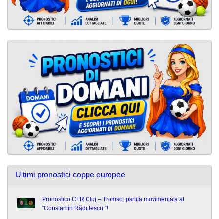
Ultimi pronostici coppe europee
Pronostico CFR Cluj – Tromso: partita movimentata al
“Constantin Rădulescu “!