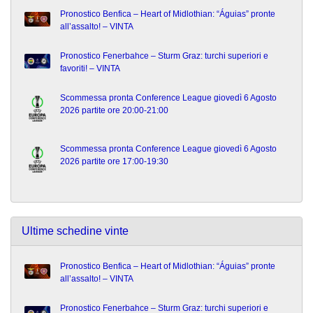
Pronostico Benfica – Heart of Midlothian: “Águias” pronte
all’assalto! – VINTA
Pronostico Fenerbahce – Sturm Graz: turchi superiori e
favoriti! – VINTA
Scommessa pronta Conference League giovedì 6 Agosto
2026 partite ore 20:00-21:00
Scommessa pronta Conference League giovedì 6 Agosto
2026 partite ore 17:00-19:30
Ultime schedine vinte
Pronostico Benfica – Heart of Midlothian: “Águias” pronte
all’assalto! – VINTA
Pronostico Fenerbahce – Sturm Graz: turchi superiori e