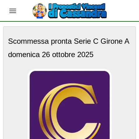
S
k
Scommessa pronta Serie C Girone A
i
p
domenica 26 ottobre 2025
t
o
m
a
i
n
c
o
n
t
e
n
t