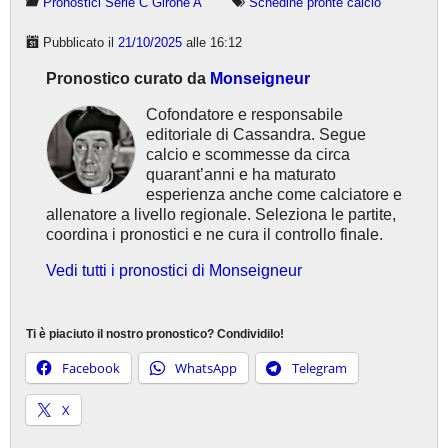
Pronostici Serie C Girone A
Schedine pronte calcio
Pubblicato il
21/10/2025
alle 16:12
Pronostico curato da
Monseigneur
Cofondatore e responsabile
editoriale di Cassandra. Segue
calcio e scommesse da circa
quarant’anni e ha maturato
esperienza anche come calciatore e
allenatore a livello regionale. Seleziona le partite,
coordina i pronostici e ne cura il controllo finale.
Vedi tutti i pronostici di Monseigneur
Ti è piaciuto il nostro pronostico? Condividilo!
Facebook
WhatsApp
Telegram
X