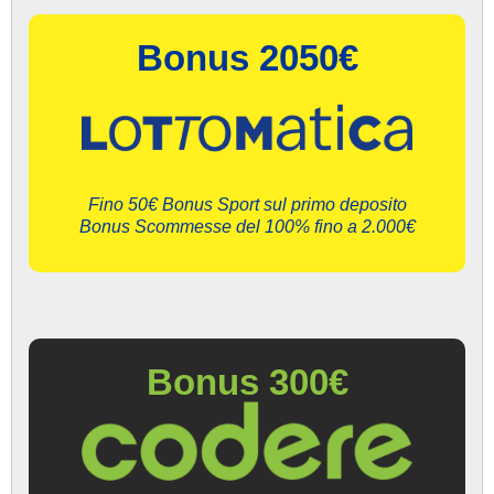
Bonus 2050€
Fino 50€ Bonus Sport sul primo deposito
Bonus Scommesse del 100% fino a 2.000€
Bonus 300€