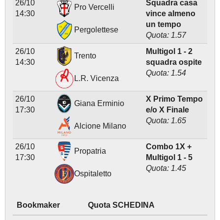
26/10
Squadra casa
Pro Vercelli
14:30
vince almeno
un tempo
Pergolettese
Quota: 1.57
26/10
Multigol 1 - 2
Trento
14:30
squadra ospite
Quota: 1.54
L.R. Vicenza
26/10
X Primo Tempo
Giana Erminio
17:30
e/o X Finale
Quota: 1.65
Alcione Milano
26/10
Combo 1X +
Propatria
17:30
Multigol 1 - 5
Quota: 1.45
Ospitaletto
Bookmaker
Quota SCHEDINA