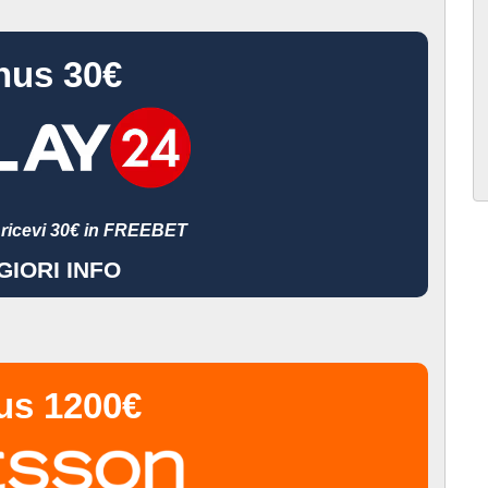
nus 30€
,
ricevi 30€ in FREEBET
IORI INFO
us 1200€