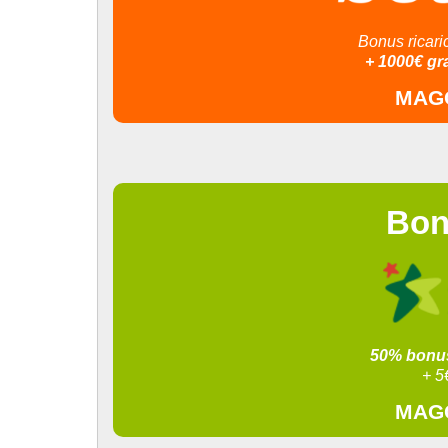
Bonus ricari
+ 1000€ gr
MAGG
Bon
50% bonus
+ 
MAGG