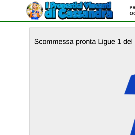
PR
O
S
k
Scommessa pronta Ligue 1 del
i
p
t
o
m
a
i
n
c
o
n
t
e
n
t