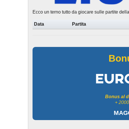
Ecco un terno tutto da giocare sulle partite del
Data
Partita
Bon
Bonus al d
+ 2000
MAGG