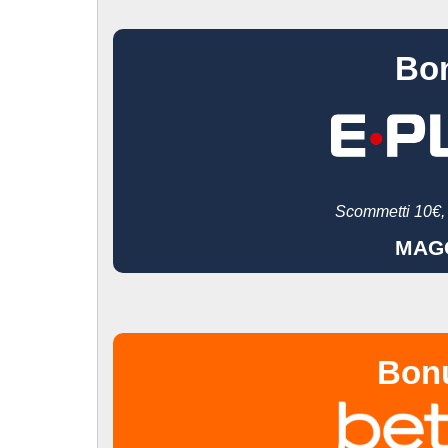
Bo
Scommetti 10€
MAGG
Bon