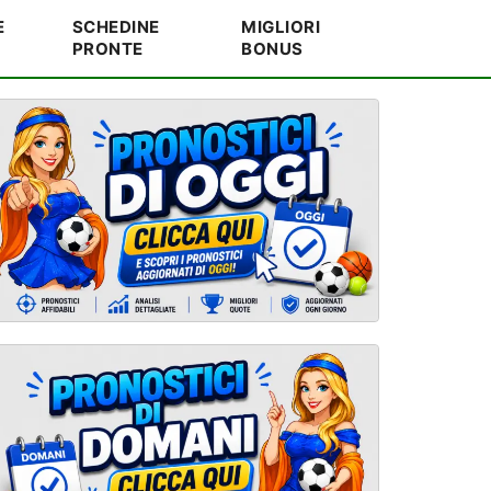
E
SCHEDINE
MIGLIORI
PRONTE
BONUS