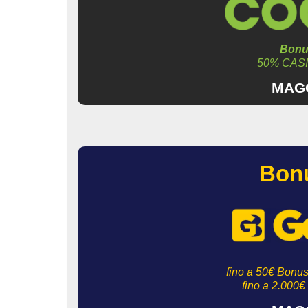
Bonus
50% CAS
MAGG
Bon
fino a 50€ Bonus
fino a 2.000