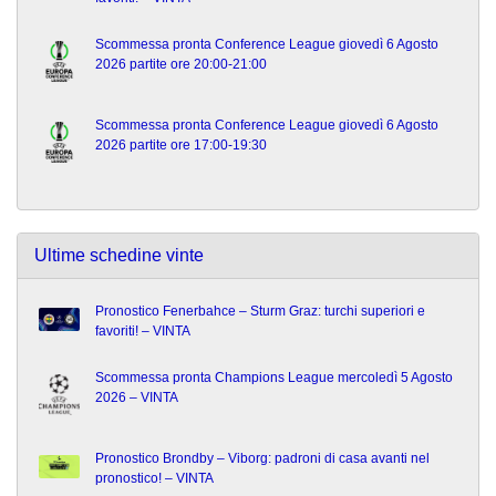
Scommessa pronta Conference League giovedì 6 Agosto
2026 partite ore 20:00-21:00
Scommessa pronta Conference League giovedì 6 Agosto
2026 partite ore 17:00-19:30
Ultime schedine vinte
Pronostico Fenerbahce – Sturm Graz: turchi superiori e
favoriti! – VINTA
Scommessa pronta Champions League mercoledì 5 Agosto
2026 – VINTA
Pronostico Brondby – Viborg: padroni di casa avanti nel
pronostico! – VINTA