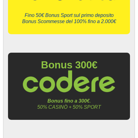
Fino 50€ Bonus Sport sul primo deposito
Bonus Scommesse del 100% fino a 2.000€
Bonus 300€
Bonus fino a 300€
.
50% CASINÒ + 50% SPORT