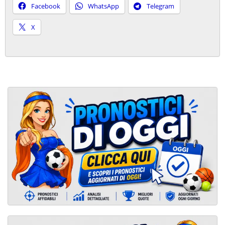
Facebook
WhatsApp
Telegram
X