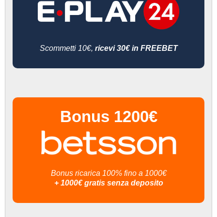
Scommetti 10€,
ricevi 30€ in FREEBET
Bonus 1200€
Bonus ricarica 100% fino a 1000€
+ 1000€ gratis senza deposito