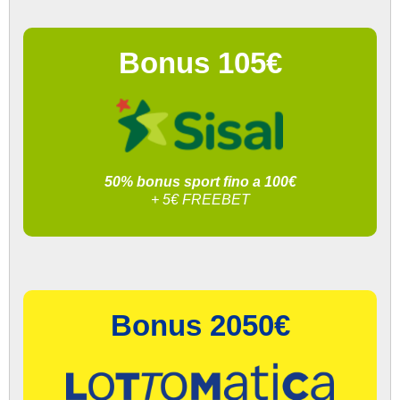
Bonus 105€
50% bonus sport fino a 100€
+ 5€ FREEBET
Bonus 2050€