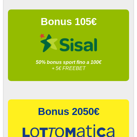
Bonus 105€
50% bonus sport fino a 100€
+ 5€ FREEBET
Bonus 2050€