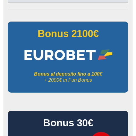
Bonus 2100€
Bonus al deposito fino a 100€
+ 2000€ in Fun Bonus
Bonus 30€