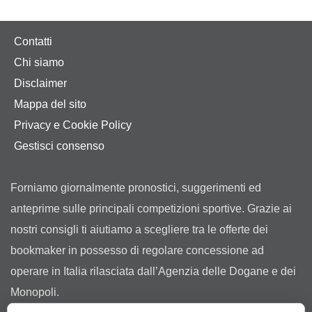
Contatti
Chi siamo
Disclaimer
Mappa del sito
Privacy e Cookie Policy
Gestisci consenso
Forniamo giornalmente pronostici, suggerimenti ed
anteprime sulle principali competizioni sportive. Grazie ai
nostri consigli ti aiutiamo a scegliere tra le offerte dei
bookmaker in possesso di regolare concessione ad
operare in Italia rilasciata dall’Agenzia delle Dogane e dei
Monopoli.