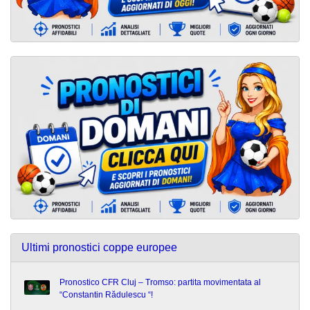
Ultimi pronostici coppe europee
Pronostico CFR Cluj – Tromso: partita movimentata al
“Constantin Rădulescu “!