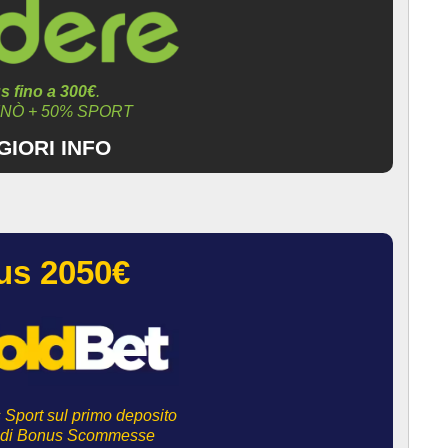
 fino a 300€
.
INÒ + 50% SPORT
IORI INFO
us 2050€
 Sport sul primo deposito
€ di Bonus Scommesse