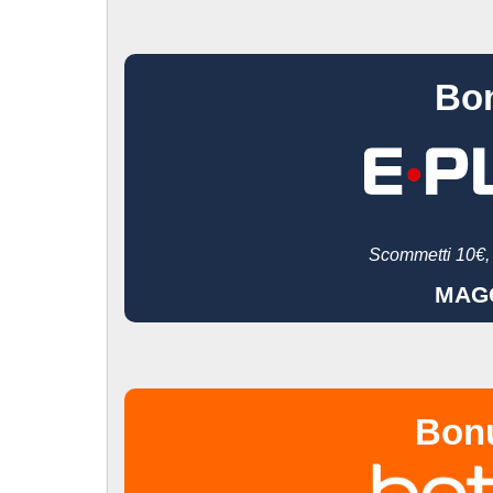
Bo
Scommetti 10€
MAGG
Bon