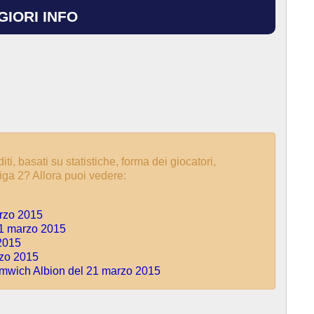
IORI INFO
iti, basati su statistiche, forma dei giocatori,
 Liga 2? Allora puoi vedere:
arzo 2015
21 marzo 2015
 2015
rzo 2015
omwich Albion del 21 marzo 2015