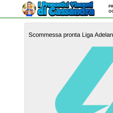
PR
O
S
k
Scommessa pronta Liga Adelan
i
p
t
o
m
a
i
n
c
o
n
t
e
n
t