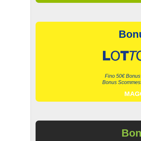
Bon
Fino 50€ Bonus 
Bonus Scommesse
MAGG
Bon