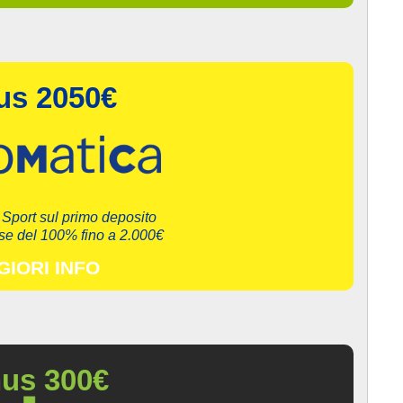
us 2050€
Sport sul primo deposito
 del 100% fino a 2.000€
IORI INFO
us 300€