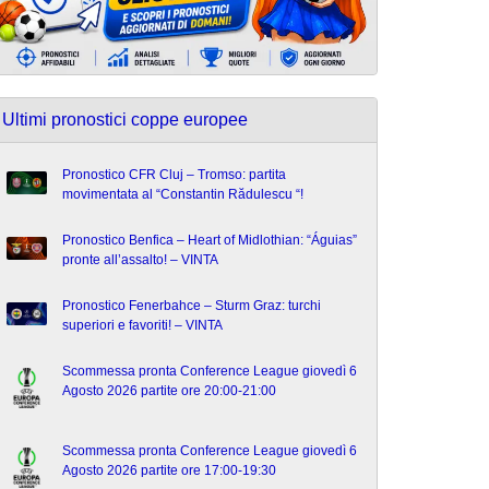
Ultimi pronostici coppe europee
Pronostico CFR Cluj – Tromso: partita
movimentata al “Constantin Rădulescu “!
Pronostico Benfica – Heart of Midlothian: “Águias”
pronte all’assalto! – VINTA
Pronostico Fenerbahce – Sturm Graz: turchi
superiori e favoriti! – VINTA
Scommessa pronta Conference League giovedì 6
Agosto 2026 partite ore 20:00-21:00
Scommessa pronta Conference League giovedì 6
Agosto 2026 partite ore 17:00-19:30