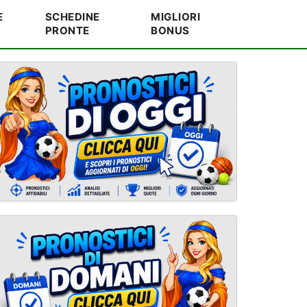
E
SCHEDINE
MIGLIORI
PRONTE
BONUS