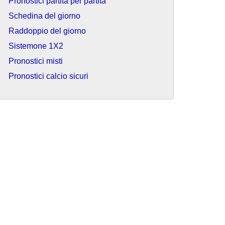
Pronostici partita per partita
Schedina del giorno
Raddoppio del giorno
Sistemone 1X2
Pronostici misti
Pronostici calcio sicuri