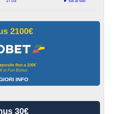
27.03
► vai al sito
us 2100€
eposito fino a 100€
€ in Fun Bonus
IORI INFO
nus 30€