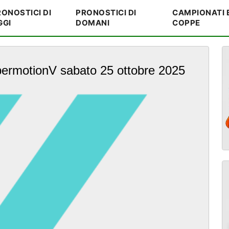
ONOSTICI DI
PRONOSTICI DI
CAMPIONATI 
GGI
DOMANI
COPPE
ermotionV sabato 25 ottobre 2025