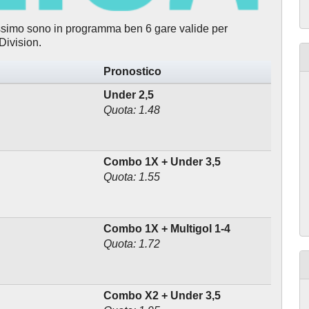
simo sono in programma ben 6 gare valide per
Division.
Pronostico
Under 2,5
Quota: 1.48
Combo 1X + Under 3,5
Quota: 1.55
Combo 1X + Multigol 1-4
Quota: 1.72
Combo X2 + Under 3,5