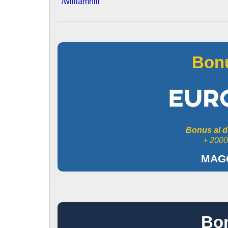
/williamhill
Bon
Bonus al d
+ 2000
MAGG
Bo