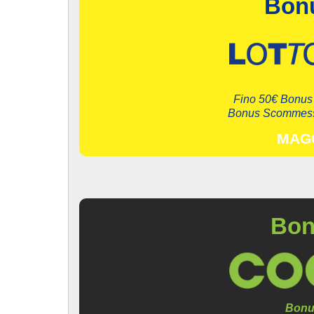
Bon
Fino 50€ Bonus 
Bonus Scommesse
MAGG
Bon
Bonus