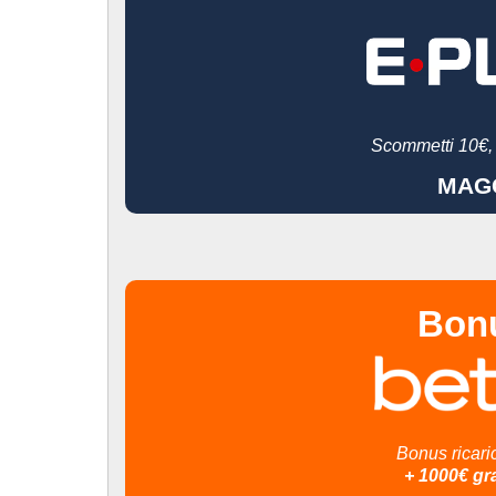
Scommetti 10€
MAGG
Bon
Bonus ricari
+ 1000€ gr