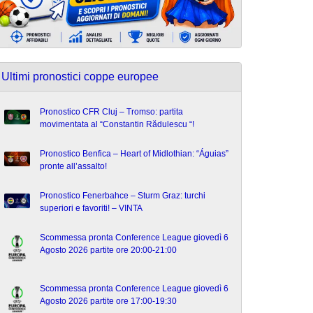
Ultimi pronostici coppe europee
Pronostico CFR Cluj – Tromso: partita
movimentata al “Constantin Rădulescu “!
Pronostico Benfica – Heart of Midlothian: “Águias”
pronte all’assalto!
Pronostico Fenerbahce – Sturm Graz: turchi
superiori e favoriti! – VINTA
Scommessa pronta Conference League giovedì 6
Agosto 2026 partite ore 20:00-21:00
Scommessa pronta Conference League giovedì 6
Agosto 2026 partite ore 17:00-19:30