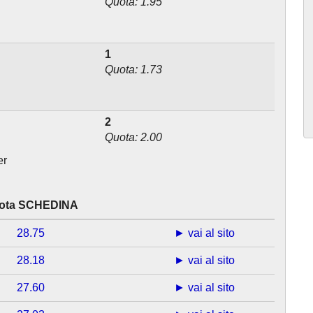
Quota: 1.95
1
Quota: 1.73
2
Quota: 2.00
er
ota SCHEDINA
28.75
► vai al sito
28.18
► vai al sito
27.60
► vai al sito