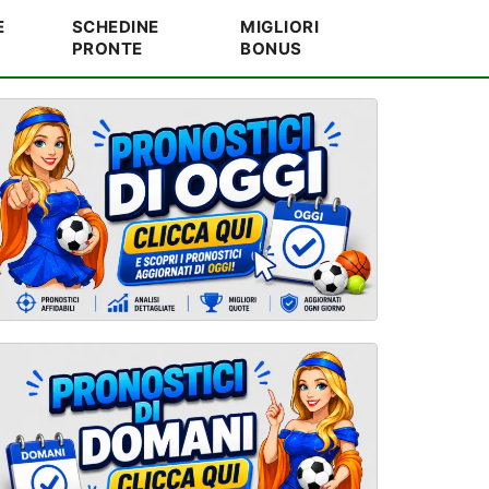
E
SCHEDINE
MIGLIORI
PRONTE
BONUS