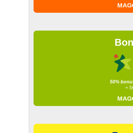
MAGG
Bon
50% bonus
+ 
MAGG