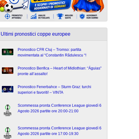
Ultimi pronostici coppe europee
Pronostico CFR Cluj – Tromso: partita
movimentata al “Constantin Rădulescu “!
Pronostico Benfica – Heart of Midlothian: “Águias”
pronte all’assalto!
Pronostico Fenerbahce – Sturm Graz: turchi
superiori e favoriti! – VINTA
Scommessa pronta Conference League giovedì 6
Agosto 2026 partite ore 20:00-21:00
Scommessa pronta Conference League giovedì 6
Agosto 2026 partite ore 17:00-19:30