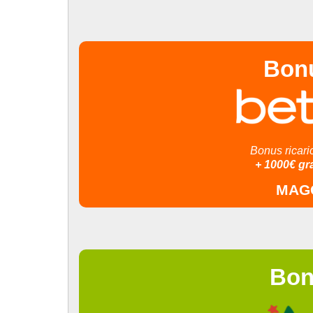
Bon
Bonus ricari
+ 1000€ gr
MAGG
Bon