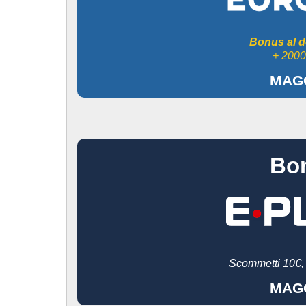
Bonus al d
+ 2000
MAGG
Bo
Scommetti 10€
MAGG