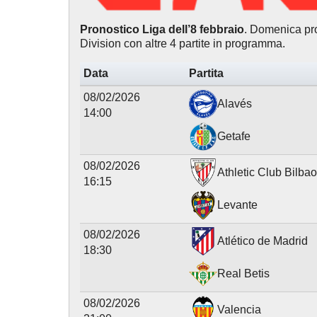
Pronostico Liga dell’8 febbraio
. Domenica pro
Division con altre 4 partite in programma.
Data
Partita
08/02/2026
Alavés
14:00
Getafe
08/02/2026
Athletic Club Bilbao
16:15
Levante
08/02/2026
Atlético de Madrid
18:30
Real Betis
08/02/2026
Valencia