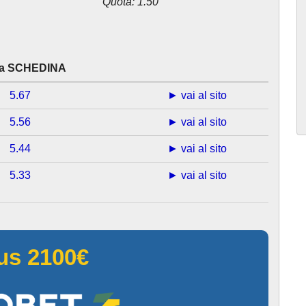
Quota: 1.50
a SCHEDINA
5.67
► vai al sito
5.56
► vai al sito
5.44
► vai al sito
5.33
► vai al sito
us 2100€