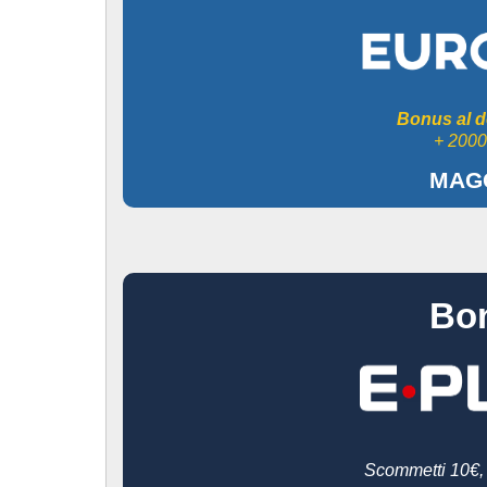
Bonus al d
+ 2000
MAGG
Bo
Scommetti 10€