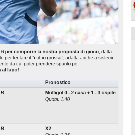
 6 per comporre la nostra proposta di gioco
, dalla
 per tentare il “colpo grosso”, adatta anche a sistemi
nte da cui poter prendere spunto per
 al lupo!
Pronostico
 B
Multigol 0 - 2 casa + 1 - 3 ospite
Quota: 1.40
 B
X2