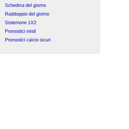
Schedina del giorno
Raddoppio del giorno
Sistemone 1X2
Pronostici misti
Pronostici calcio sicuri