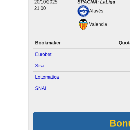
20/10/2025
SPAGNA: LaLiga
21:00
Alavés
Valencia
Bookmaker
Quot
Eurobet
Sisal
Lottomatica
SNAI
Bon