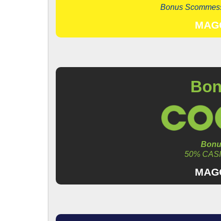
Bonus Scommesse
MAGG
Bon
Bonus
50% CAS
MAGG