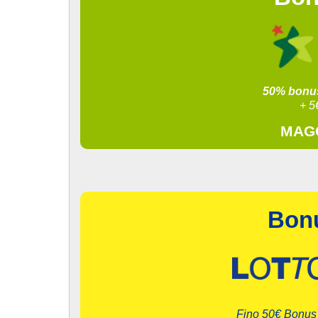
50% bonus
+ 
MAGG
Bon
Fino 50€ Bonus 