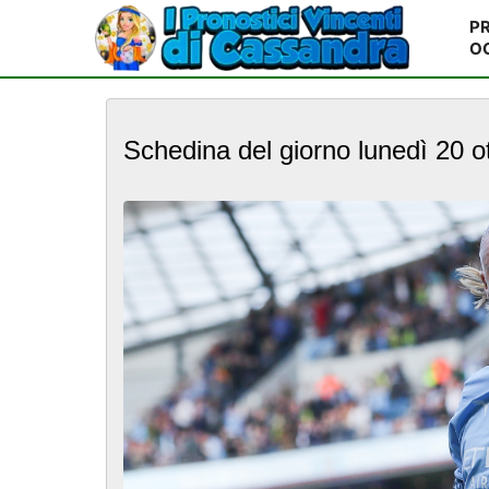
PR
O
S
k
Schedina del giorno lunedì 20 o
i
p
t
o
m
a
i
n
c
o
n
t
e
n
t