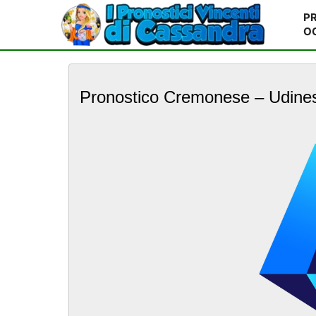
PR
O
S
k
Pronostico Cremonese – Udinese
i
p
t
o
m
a
i
n
c
o
n
t
e
n
t