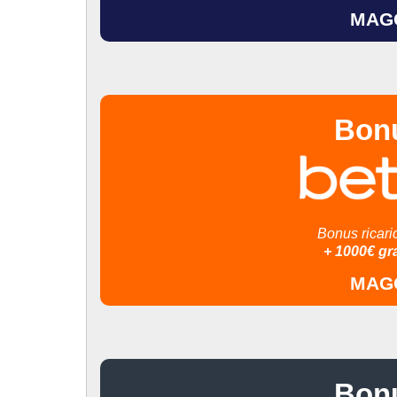
MAGG
Bon
Bonus ricari
+ 1000€ gr
MAGG
Bon