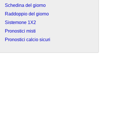
Schedina del giorno
Raddoppio del giorno
Sistemone 1X2
Pronostici misti
Pronostici calcio sicuri