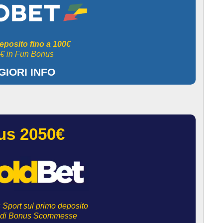
eposito fino a 100€
€ in Fun Bonus
IORI INFO
us 2050€
 Sport sul primo deposito
€ di Bonus Scommesse