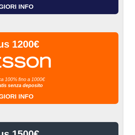
IORI INFO
us 1200€
ca 100% fino a 1000€
atis senza deposito
IORI INFO
us 1500€