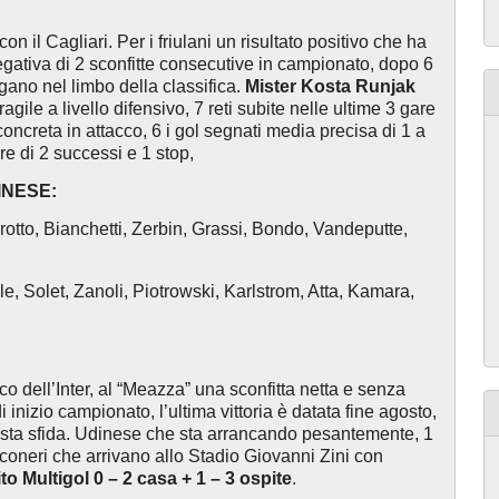
n il Cagliari. Per i friulani un risultato positivo che ha
gativa di 2 sconfitte consecutive in campionato, dopo 6
ano nel limbo della classifica.
Mister Kosta Runjak
agile a livello difensivo, 7 reti subite nelle ultime 3 gare
oncreta in attacco, 6 i gol segnati media precisa di 1 a
re di 2 successi e 1 stop,
INESE:
otto, Bianchetti, Zerbin, Grassi, Bondo, Vandeputte,
, Solet, Zanoli, Piotrowski, Karlstrom, Atta, Kamara,
o dell’Inter, al “Meazza” una sconfitta netta e senza
 inizio campionato, l’ultima vittoria è datata fine agosto,
esta sfida. Udinese che sta arrancando pesantemente, 1
nconeri che arrivano allo Stadio Giovanni Zini con
to Multigol 0 – 2 casa + 1 – 3 ospite
.