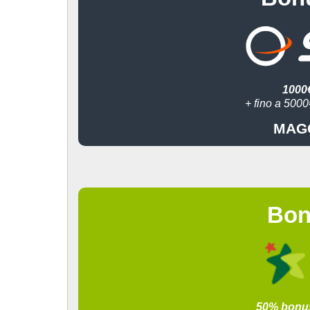
1000€
+ fino a 500
MAGG
Bon
50% bonus