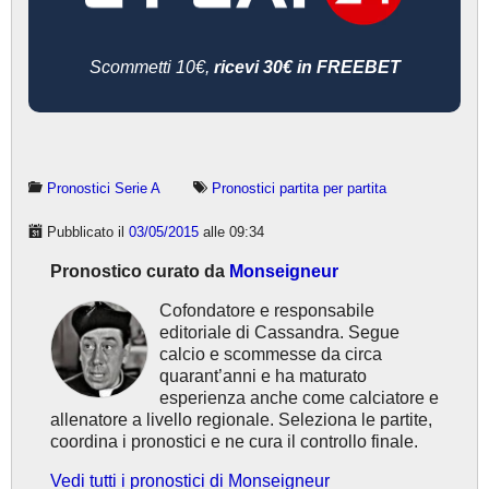
Scommetti 10€,
ricevi 30€ in FREEBET
Pronostici Serie A
Pronostici partita per partita
Pubblicato il
03/05/2015
alle 09:34
Pronostico curato da
Monseigneur
Cofondatore e responsabile
editoriale di Cassandra. Segue
calcio e scommesse da circa
quarant’anni e ha maturato
esperienza anche come calciatore e
allenatore a livello regionale. Seleziona le partite,
coordina i pronostici e ne cura il controllo finale.
Vedi tutti i pronostici di Monseigneur