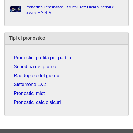
Pronostico Fenerbahce – Sturm Graz: turchi superiori e
favoriti! – VINTA
Tipi di pronostico
Pronostici partita per partita
Schedina del giorno
Raddoppio del giorno
Sistemone 1X2
Pronostici misti
Pronostici calcio sicuri