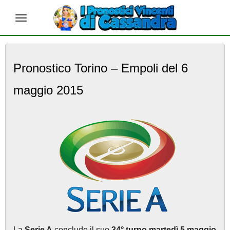
S
k
Pronostico Torino – Empoli del 6
i
p
maggio 2015
t
o
m
a
i
n
c
o
n
t
e
n
t
La
Serie A
conclude il suo
34° turno
martedì 5 maggio