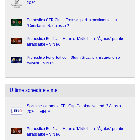
2026
Pronostico CFR Cluj – Tromso: partita movimentata al
“Constantin Rădulescu “!
Pronostico Benfica – Heart of Midlothian: “Águias” pronte
all’assalto! – VINTA
Pronostico Fenerbahce – Sturm Graz: turchi superiori e
favoriti! – VINTA
Ultime schedine vinte
Scommessa pronta EFL Cup Carabao venerdì 7 Agosto
2026 – VINTA
Pronostico Benfica – Heart of Midlothian: “Águias” pronte
all’assalto! – VINTA