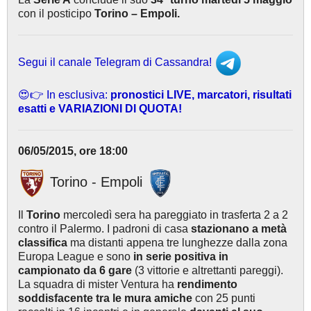
con il posticipo
Torino – Empoli.
Segui il canale Telegram di Cassandra!
😍👉 In esclusiva:
pronostici LIVE, marcatori, risultati
esatti e VARIAZIONI DI QUOTA!
06/05/2015, ore 18:00
Torino - Empoli
Il
Torino
mercoledì sera ha pareggiato in trasferta 2 a 2
contro il Palermo. I padroni di casa
stazionano a metà
classifica
ma distanti appena tre lunghezze dalla zona
Europa League e sono
in serie positiva in
campionato da 6 gare
(3 vittorie e altrettanti pareggi).
La squadra di mister Ventura ha
rendimento
soddisfacente tra le mura amiche
con 25 punti