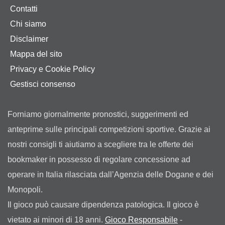
Contatti
Chi siamo
Disclaimer
Mappa del sito
Privacy e Cookie Policy
Gestisci consenso
Forniamo giornalmente pronostici, suggerimenti ed
anteprime sulle principali competizioni sportive. Grazie ai
nostri consigli ti aiutiamo a scegliere tra le offerte dei
bookmaker in possesso di regolare concessione ad
operare in Italia rilasciata dall’Agenzia delle Dogane e dei
Monopoli.
Il gioco può causare dipendenza patologica. Il gioco è
vietato ai minori di 18 anni.
Gioco Responsabile
-