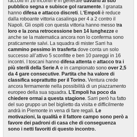
raccolti in 16 incontri e in generale
davanti al suo
pubblico segna e subisce gol raramente
. I granata
hanno
difesa e attacco discreti
. L
‘Empoli
è reduce
dalla roboante vittoria casalinga per 4 a 2 contro il
Napoli. Gli ospiti con questa vittoria hanno messo t
ra
loro e la zona retrocessione ben 14 lunghezze
e
anche se la matematica ancora non lo conferma sono
praticamente salvi. La squadra di mister Sarri ha
cammino pessimo in trasferta
dove conta un solo
successo all’attivo 5 sconfitte e ben 10 pareggi in 16
incontri. I toscani hanno
difesa attenta
e
attacco tra i
più sterili della Serie A
e in campionato sono
over 2,5
da 4 gare consecutive
.
Partita che ha valore di
classifica soprattutto per il Torino.
Ventura crede
ancora fermamente nella possibilità di un piazzamento
europeo della sua squadra.
L’Empoli ha poco da
chiedere ormai a questa stagione
. Sarri però ha fatto
del suo gruppo un bel biglietto da visita e difficilmente
andrà in Piemonte in vena di fare regali.
Le
motivazioni, la qualità e il fattore campo sono però a
favore dei padroni di casa che di conseguenza
sono i netti favoriti di questo incontro.