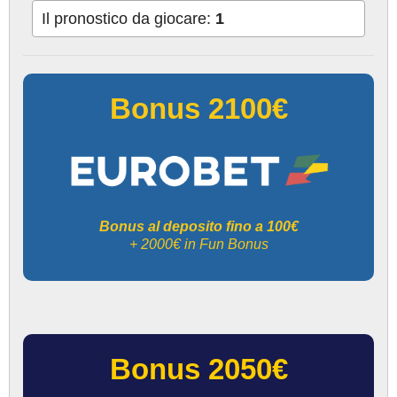
Il pronostico da giocare:
1
Bonus 2100€
Bonus al deposito fino a 100€
+ 2000€ in Fun Bonus
Bonus 2050€