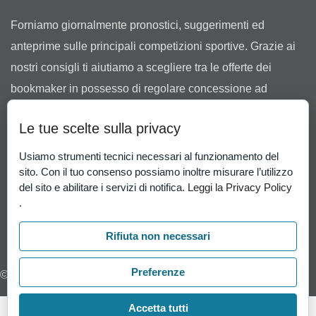
Forniamo giornalmente pronostici, suggerimenti ed
anteprime sulle principali competizioni sportive. Grazie ai
nostri consigli ti aiutiamo a scegliere tra le offerte dei
bookmaker in possesso di regolare concessione ad
operare in Italia rilasciata dall’Agenzia delle Dogane e dei
Le tue scelte sulla privacy
Monopoli.
Il gioco può causare dipendenza patologica. Il gioco è
Usiamo strumenti tecnici necessari al funzionamento del
sito. Con il tuo consenso possiamo inoltre misurare l’utilizzo
vietato ai minori di 18 anni.
Gioco Responsabile
-
del sito e abilitare i servizi di notifica.
Leggi la Privacy Policy
Probabilità di vincita
.
.
Rifiuta non necessari
Preferenze
© 2026 I pronostici vincenti di Cassandra
Accetta tutti