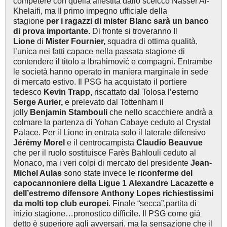
competere con quella allestita dallo sceicco Nasser Al-
Khelaifi, ma Il primo impegno ufficiale della
stagione
per i ragazzi di mister Blanc sarà un banco
di prova importante
. Di fronte si troveranno Il
Lione
di
Mister
Fournier,
squadra di ottima qualità,
l’unica nei fatti capace nella passata stagione di
contendere il titolo a Ibrahimović e compagni. Entrambe
le società hanno operato in maniera marginale in sede
di mercato estivo. Il PSG ha acquistato il portiere
tedesco
Kevin Trapp,
riscattato dal Tolosa l’esterno
Serge Aurier,
e prelevato dal Tottenham il
jolly
Benjamin Stambouli
che nello scacchiere andrà a
colmare la partenza di Yohan Cabaye ceduto al Crystal
Palace. Per il Lione in entrata solo il laterale difensivo
Jérémy Morel
e il centrocampista
Claudio Beauvue
che per il ruolo sostituisce Farès Bahlouli ceduto al
Monaco, ma i veri colpi di mercato del presidente
Jean-
Michel Aulas
sono
state invece le
riconferme del
capocannoniere della Ligue 1 Alexandre Lacazette e
dell’estremo difensore Anthony Lopes richiestissimi
da molti top club europei
. Finale “secca”,partita di
inizio stagione…pronostico difficile. Il PSG come già
detto è superiore agli avversari, ma la sensazione che il