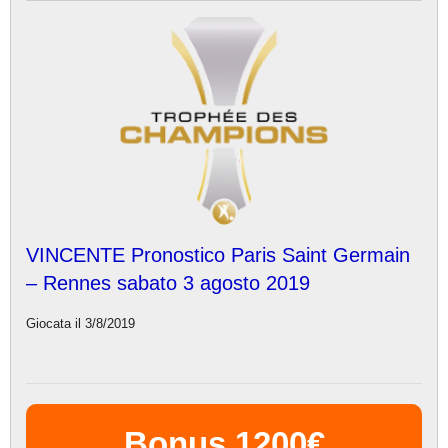
VINCENTE Pronostico Paris Saint Germain
– Rennes sabato 3 agosto 2019
Giocata il 3/8/2019
Bonus 1200€