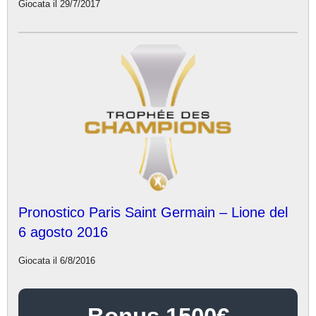
Giocata il 29/7/2017
Pronostico Paris Saint Germain – Lione del
6 agosto 2016
Giocata il 6/8/2016