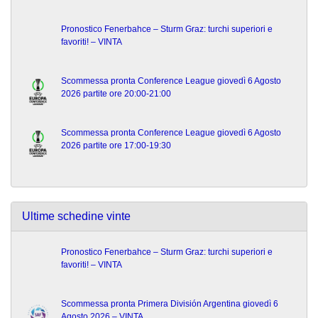
Pronostico Fenerbahce – Sturm Graz: turchi superiori e
favoriti! – VINTA
Scommessa pronta Conference League giovedì 6 Agosto
2026 partite ore 20:00-21:00
Scommessa pronta Conference League giovedì 6 Agosto
2026 partite ore 17:00-19:30
Ultime schedine vinte
Pronostico Fenerbahce – Sturm Graz: turchi superiori e
favoriti! – VINTA
Scommessa pronta Primera División Argentina giovedì 6
Agosto 2026 – VINTA