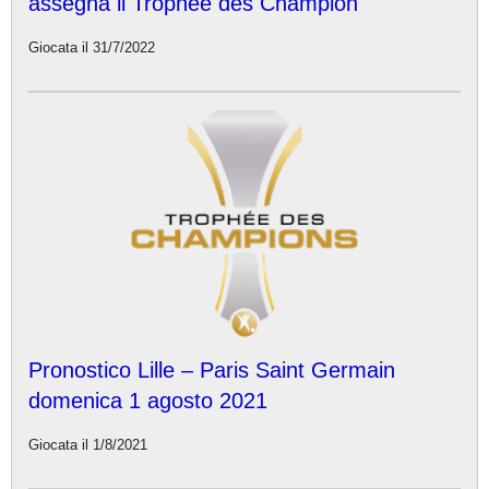
assegna il Trophée des Champion
Giocata il 31/7/2022
Pronostico Lille – Paris Saint Germain
domenica 1 agosto 2021
Giocata il 1/8/2021