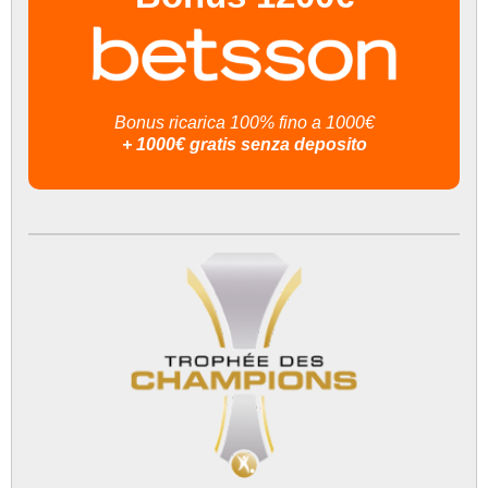
Bonus ricarica 100% fino a 1000€
+ 1000€ gratis senza deposito