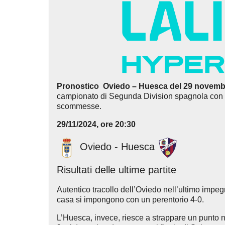
Pronostico Oviedo – Huesca del 29 novemb
campionato di Segunda Division spagnola con u
scommesse.
29/11/2024, ore 20:30
Oviedo - Huesca
Risultati
delle ultime partite
Autentico tracollo dell’Oviedo nell’ultimo impe
casa si impongono con un perentorio 4-0.
L’Huesca, invece, riesce a strappare un punto ne