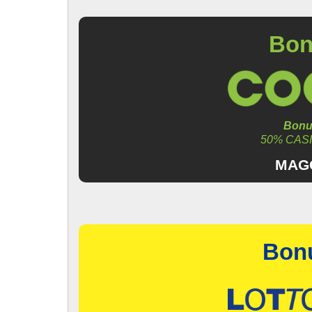
Bon
Bonus
50% CAS
MAGG
Bon