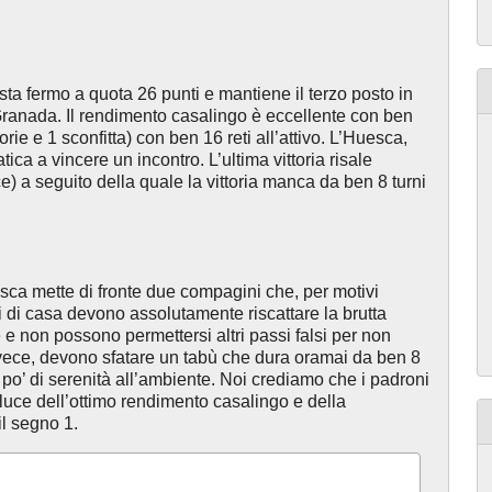
sta fermo a quota 26 punti e mantiene il terzo posto in
Granada. Il rendimento casalingo è eccellente con ben
torie e 1 sconfitta) con ben 16 reti all’attivo. L’Huesca,
ica a vincere un incontro. L’ultima vittoria risale
ice) a seguito della quale la vittoria manca da ben 8 turni
sca mette di fronte due compagini che, per motivi
ni di casa devono assolutamente riscattare la brutta
he e non possono permettersi altri passi falsi per non
 invece, devono sfatare un tabù che dura oramai da ben 8
n po’ di serenità all’ambiente. Noi crediamo che i padroni
luce dell’ottimo rendimento casalingo e della
il segno 1.