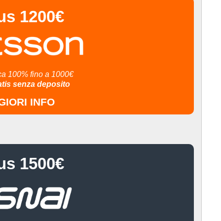
us 1200€
ca 100% fino a 1000€
atis senza deposito
IORI INFO
us 1500€