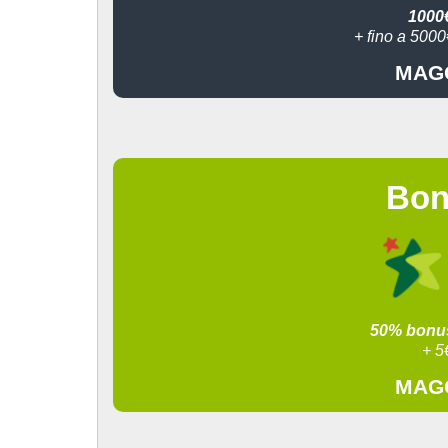
1000€
+ fino a 500
MAGG
Bon
50% bonus
+ 
MAGG