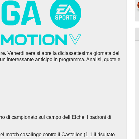
re.
Venerdi sera si apre la diciassettesima giornata del
n interessante anticipo in programma. Analisi, quote e
gno di campionato sul campo dell’Elche. I padroni di
l match casalingo contro il Castellon (1-1 il risultato