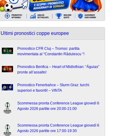
Ultimi pronostici coppe europee
Pronostico CFR Cluj – Tromso: partita
movimentata al “Constantin Rădulescu “!
Pronostico Benfica – Heart of Midlothian: “Águias”
pronte all’assalto!
Pronostico Fenerbahce – Sturm Graz: turchi
superiori e favoriti! – VINTA
Scommessa pronta Conference League giovedì 6
Agosto 2026 partite ore 20:00-21:00
Scommessa pronta Conference League giovedì 6
Agosto 2026 partite ore 17:00-19:30