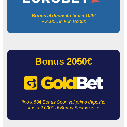
Bonus al deposito fino a 100€
+ 2000€ in Fun Bonus
Bonus 2050€
fino a 50€ Bonus Sport sul primo deposito
fino a 2.000€ di Bonus Scommesse