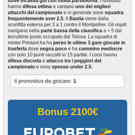
dove incassa gol con molta parsimonia.
I rossoblù
hanno
difesa ottima
e vantano
uno dei migliori
attacchi del campionato
e in generale sono
squadra
frequentemente over 2,5.
Il
Bastia
viene dalla
sconfitta esterna per 3 a 1 contro il Montpellier. Gli ospiti
navigano nella
parte bassa della classifica
a + 5 dal
terzultimo posto occupato dal Tolosa. La squadra di
mister Printant ha ha
perso le ultime 3 gare giocate in
trasferta
dove
segna poco
e ha
cammino mediocre
con solo 10 punti raccolti in 15 partite. I corsi hanno
difesa discreta
e
attacco tra i peggiori
del
campionato
e sono
spesso
under 2,5.
Il pronostico da giocare:
1
Bonus 2100€