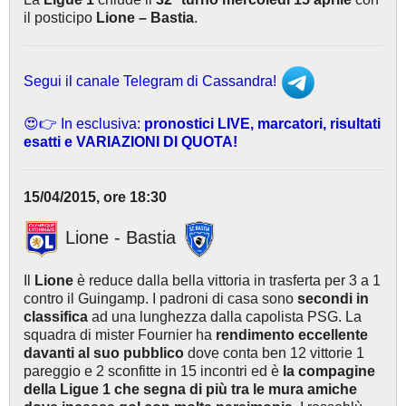
il posticipo
Lione – Bastia
.
Segui il canale Telegram di Cassandra!
😍👉 In esclusiva:
pronostici LIVE, marcatori, risultati
esatti e VARIAZIONI DI QUOTA!
15/04/2015, ore 18:30
Lione - Bastia
Il
Lione
è reduce dalla bella vittoria in trasferta per 3 a 1
contro il Guingamp. I padroni di casa sono
secondi in
classifica
ad una lunghezza dalla capolista PSG. La
squadra di mister Fournier ha
rendimento eccellente
davanti al suo pubblico
dove conta ben 12 vittorie 1
pareggio e 2 sconfitte in 15 incontri ed è
la compagine
della Ligue 1 che segna di più tra le mura amiche