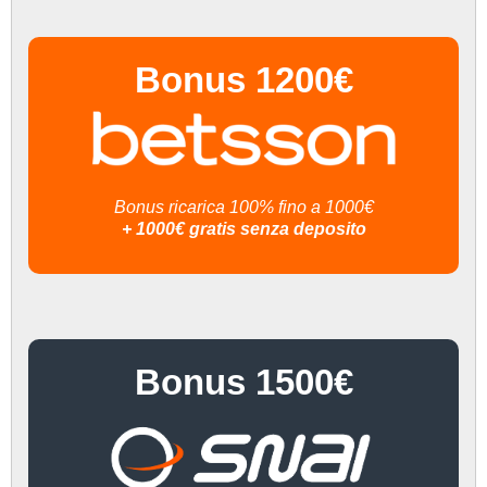
Bonus 1200€
Bonus ricarica 100% fino a 1000€
+ 1000€ gratis senza deposito
Bonus 1500€