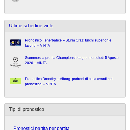
Ultime schedine vinte
Pronostico Fenerbahce – Sturm Graz: turchi superiori e
favoriti! – VINTA
Scommessa pronta Champions League mercoledì 5 Agosto
2026 – VINTA
Pronostico Brondby – Viborg: padroni di casa avanti nel
pronostico! – VINTA
Tipi di pronostico
Pronostici partita per partita