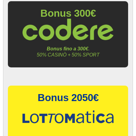
Bonus 300€
Bonus fino a 300€
.
50% CASINÒ + 50% SPORT
Bonus 2050€