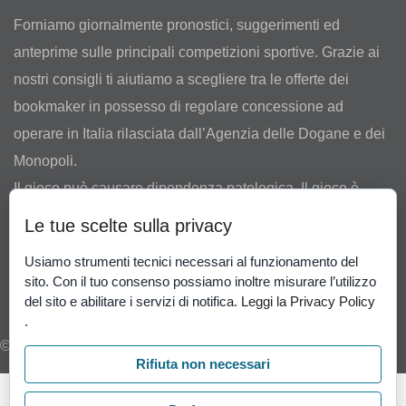
Forniamo giornalmente pronostici, suggerimenti ed
anteprime sulle principali competizioni sportive. Grazie ai
nostri consigli ti aiutiamo a scegliere tra le offerte dei
bookmaker in possesso di regolare concessione ad
operare in Italia rilasciata dall’Agenzia delle Dogane e dei
Monopoli.
Il gioco può causare dipendenza patologica. Il gioco è
vietato ai minori di 18 anni.
Gioco Responsabile
-
Le tue scelte sulla privacy
Probabilità di vincita
.
Usiamo strumenti tecnici necessari al funzionamento del
sito. Con il tuo consenso possiamo inoltre misurare l’utilizzo
del sito e abilitare i servizi di notifica.
Leggi la Privacy Policy
.
© 2026 I pronostici vincenti di Cassandra
Rifiuta non necessari