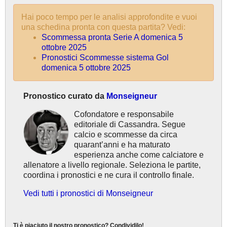
Pronostico curato da
Monseigneur
Cofondatore e responsabile
editoriale di Cassandra. Segue
calcio e scommesse da circa
quarant’anni e ha maturato
esperienza anche come calciatore e
allenatore a livello regionale. Seleziona le partite,
coordina i pronostici e ne cura il controllo finale.
Vedi tutti i pronostici di Monseigneur
Ti è piaciuto il nostro pronostico? Condividilo!
Facebook
WhatsApp
Telegram
X