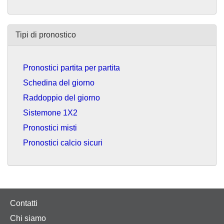
Schedina del giorno
Raddoppio del giorno
Sistemone 1X2
Pronostici misti
Pronostici calcio sicuri
Contatti
Chi siamo
Disclaimer
Mappa del sito
Privacy e Cookie Policy
Gestisci consenso