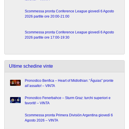
Ultime schedine vinte
Pronostico Benfica – Heart of Midlothian: “Águias” pronte
all’assalto! – VINTA
Pronostico Fenerbahce – Sturm Graz: turchi superiori e
favoriti! – VINTA
Scommessa pronta Primera División Argentina giovedì 6
Agosto 2026 – VINTA
Tipi di pronostico
Pronostici partita per partita