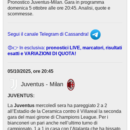
Pronostico Juventus-Milan. Gara in programma
domenica 5 ottobre alle ore 20:45. Analisi, quote e
scommesse.
Segui il canale Telegram di Cassandra!
😍👉 In esclusiva:
pronostici LIVE, marcatori, risultati
esatti e VARIAZIONI DI QUOTA!
05/10/2025, ore 20:45
Juventus - Milan
JUVENTUS:
La
Juventus
mercoledì sera ha pareggiato 2 a 2
all’Estadio de la Ceramica contro il Villareal la seconda
gara del maxi girone di Champions League. Per i
bianconeri un pari anche nell’ultimo turno di
campionato, 1 a 1 in casa con l’Atalanta che ha bissato