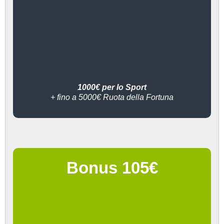
1000€ per lo Sport
+ fino a 5000€ Ruota della Fortuna
Bonus 105€
50% bonus sport fino a 100€
+ 5€ FREEBET