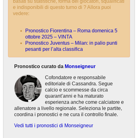
basati su statistiche, forma dei giocatori, squalificati
e indisponibili di questo turno di ? Allora puoi
vedere:
Pronostico Fiorentina – Roma domenica 5
ottobre 2025 – VINTA
Pronostico Juventus – Milan: in palio punti
pesanti per l’alta classifica
Pronostico curato da
Monseigneur
Cofondatore e responsabile
editoriale di Cassandra. Segue
calcio e scommesse da circa
quarant’anni e ha maturato
esperienza anche come calciatore e
allenatore a livello regionale. Seleziona le partite,
coordina i pronostici e ne cura il controllo finale.
Vedi tutti i pronostici di Monseigneur