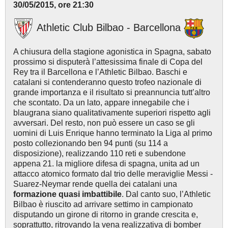
30/05/2015, ore 21:30
Athletic Club Bilbao - Barcellona
A chiusura della stagione agonistica in Spagna, sabato
prossimo si disputerà l’attesissima finale di Copa del
Rey tra il Barcellona e l’Athletic Bilbao. Baschi e
catalani si contenderanno questo trofeo nazionale di
grande importanza e il risultato si preannuncia tutt’altro
che scontato. Da un lato, appare innegabile che i
blaugrana siano qualitativamente superiori rispetto agli
avversari. Del resto, non può essere un caso se gli
uomini di Luis Enrique hanno terminato la Liga al primo
posto collezionando ben 94 punti (su 114 a
disposizione), realizzando 110 reti e subendone
appena 21. la migliore difesa di spagna, unita ad un
attacco atomico formato dal trio delle meraviglie Messi -
Suarez-Neymar rende quella dei catalani una
formazione quasi imbattibile
. Dal canto suo, l’Athletic
Bilbao è riuscito ad arrivare settimo in campionato
disputando un girone di ritorno in grande crescita e,
soprattutto, ritrovando la vena realizzativa di bomber