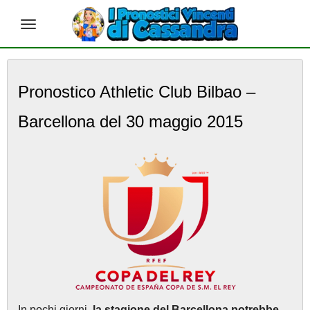
S
k
Pronostico Athletic Club Bilbao –
i
p
Barcellona del 30 maggio 2015
t
o
m
a
i
n
c
o
n
t
e
n
t
In pochi giorni,
la stagione del Barcellona potrebbe