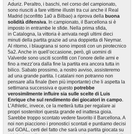
Aduriz. Peraltro, i baschi, nel corso del campionato,
sono riusciti a fare vittime illustri tra cui anche il Real
Madrid (sconfitto 1a0 a Bilbao) a riprova della
buona
solidità difensiva
. In campionato, il Barcellona si è
imposto in entrambe le sfide. Nella prima sfida,
in Catalogna, la vittoria è arrivata negli ultimi dieci
minuti della partita grazie ad una doppietta di Neymar.
Al ritorno, i blaugrana si sono imposti con un pirotecnico
5a2. Anche in quell’occasione, però, gli uomini di
Valverde sono usciti sconfitti con l’onore delle armi e
fino a mezz’ora dalla fine la partita era ancora tutta in
bilico. Sabato prossimo, a nostro avviso, assisteremo
ad una grande partita. I catalani non potranno non
pensare alla finale (ben più importante) che li aspetta la
settimana successiva e questo
potrebbe
verosimilmente influire sia sulle scelte di Luis
Enrique che sul rendimento dei giocatori in campo
.
L’Athletic, invece, ce la metterà tutta per regalare ai
propri sostenitori questa grande ed inattesa gioia.
Sarebbe troppo scontato vedere favorito il Barcellona. A
noi non piacciono i pronostici scontati e puntiamo decisi
sul GOAL, certi del fatto che sarà una partita giocata su