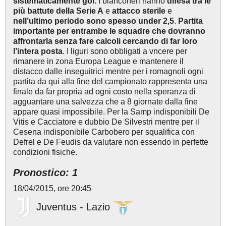
sistematicamente gol.
I bianconeri hanno
difesa tra le
più battute della Serie A
e
attacco sterile
e
nell’ultimo periodo sono spesso under 2,5
.
Partita
importante per entrambe le squadre che dovranno
affrontarla senza fare calcoli cercando di far loro
l’intera posta
. I liguri sono obbligati a vncere per
rimanere in zona Europa League e mantenere il
distacco dalle inseguitrici mentre per i romagnoli ogni
partita da qui alla fine del campionato rappresenta una
finale da far propria ad ogni costo nella speranza di
agguantare una salvezza che a 8 giornate dalla fine
appare quasi impossibile. Per la Samp indisponibili De
Vitis e Cacciatore e dubbio De Silvestri mentre per il
Cesena indisponibile Carbobero per squalifica con
Defrel e De Feudis da valutare non essendo in perfette
condizioni fisiche.
Pronostico: 1
18/04/2015, ore 20:45
Juventus - Lazio