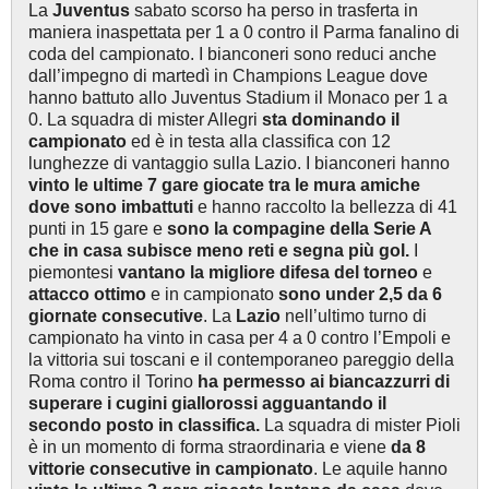
La
Juventus
sabato scorso ha perso in trasferta in
maniera inaspettata per 1 a 0 contro il Parma fanalino di
coda del campionato. I bianconeri sono reduci anche
dall’impegno di martedì in Champions League dove
hanno battuto allo Juventus Stadium il Monaco per 1 a
0. La squadra di mister Allegri
sta dominando il
campionato
ed è in testa alla classifica con 12
lunghezze di vantaggio sulla Lazio. I bianconeri hanno
vinto le ultime 7 gare giocate tra le mura amiche
dove sono imbattuti
e hanno raccolto la bellezza di 41
punti in 15 gare e
sono la compagine della Serie A
che in casa subisce meno reti e segna più gol.
I
piemontesi
vantano la migliore difesa del torneo
e
attacco ottimo
e in campionato
sono under 2,5 da 6
giornate consecutive
. La
Lazio
nell’ultimo turno di
campionato ha vinto in casa per 4 a 0 contro l’Empoli e
la vittoria sui toscani e il contemporaneo pareggio della
Roma contro il Torino
ha permesso ai biancazzurri di
superare i cugini giallorossi agguantando il
secondo posto in classifica.
La squadra di mister Pioli
è in un momento di forma straordinaria e viene
da 8
vittorie consecutive in campionato
. Le aquile hanno