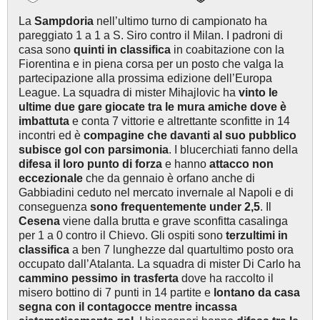
La
Sampdoria
nell’ultimo turno di campionato ha
pareggiato 1 a 1 a S. Siro contro il Milan. I padroni di
casa sono
quinti in classifica
in coabitazione con la
Fiorentina e in piena corsa per un posto che valga la
partecipazione alla prossima edizione dell’Europa
League. La squadra di mister Mihajlovic ha
vinto le
ultime due gare giocate tra le mura amiche
dove è
imbattuta
e conta 7 vittorie e altrettante sconfitte in 14
incontri ed è
compagine che davanti al suo pubblico
subisce gol con parsimonia
. I blucerchiati fanno della
difesa il loro punto di forza
e hanno
attacco non
eccezionale
che da gennaio è orfano anche di
Gabbiadini ceduto nel mercato invernale al Napoli e di
conseguenza
sono frequentemente under 2,5
. Il
Cesena
viene dalla brutta e grave sconfitta casalinga
per 1 a 0 contro il Chievo. Gli ospiti sono
terzultimi in
classifica
a ben 7 lunghezze dal quartultimo posto ora
occupato dall’Atalanta. La squadra di mister Di Carlo ha
cammino pessimo in trasferta
dove ha raccolto il
misero bottino di 7 punti in 14 partite e
lontano da casa
segna con il contagocce mentre incassa