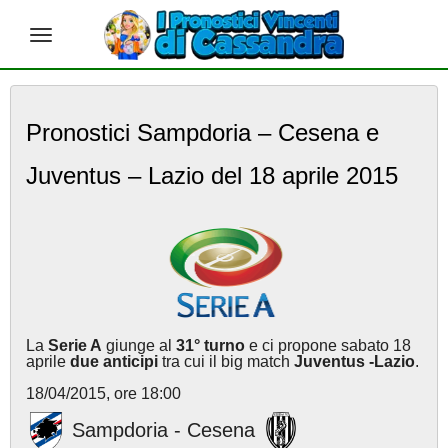
S
k
Pronostici Sampdoria – Cesena e
i
p
Juventus – Lazio del 18 aprile 2015
t
o
m
a
i
n
c
o
n
La
Serie A
giunge al
31° turno
e ci propone sabato 18
t
aprile
due anticipi
tra cui il big match
Juventus -Lazio
.
e
18/04/2015, ore 18:00
n
t
Sampdoria - Cesena