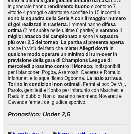
vinto le ultime 3 gare giocate lontano da casa
dove
in generale hanno
rendimento buono
e contano 7
vittorie 4 pareggi e altrettante sconfitte in 15 incontri e
sono la squadra della Serie A con il maggior numero
di gol realizzati in trasferta
. I romani hanno
difesa
ottima
(2 reti subite nelle ultime 8 partite) e
vantano il
miglior attacco del campionato
e sono la
squadra
più over 2,5 del torneo
.
La partita si presenta aperta
anche in virtù del fatto che
mister Allegri dovrà in
qualche modo operare un minimo di turn-over in
previsione della gara di Champions League di
mercoledì prossimo contro il Monaco.
Indisponibili
per i bianconeri Pogba, Asamoah, Caceres e Romulo
infortunati e lo squalificato Ogbonna.
La lazio arriva a
Torino in condizioni non ottimali.
Fermi ai box De Vrij,
Parolo, gentiletti e Konko per infortunio con Marchetti e
Radu in dubbio. Non ci saranno nemmeno Novaretti e
Cavanda fermati dal giudice sportivo.
Pronostico: Under 2,5
Pronostici Serie A
Pronostici partita per partita