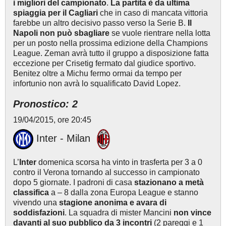
i migliori del campionato
.
La partita è da ultima
spiaggia per il Cagliari
che in caso di mancata vittoria
farebbe un altro decisivo passo verso la Serie B.
Il
Napoli non può sbagliare
se vuole rientrare nella lotta
per un posto nella prossima edizione della Champions
League. Zeman avrà tutto il gruppo a disposizione fatta
eccezione per Crisetig fermato dal giudice sportivo.
Benitez oltre a Michu fermo ormai da tempo per
infortunio non avrà lo squalificato David Lopez.
Pronostico: 2
19/04/2015, ore 20:45
Inter - Milan
L’
Inter
domenica scorsa ha vinto in trasferta per 3 a 0
contro il Verona tornando al successo in campionato
dopo 5 giornate. I padroni di casa
stazionano a metà
classifica
a – 8 dalla zona Europa League e stanno
vivendo una
stagione anonima e avara di
soddisfazioni
. La squadra di mister Mancini
non vince
davanti al suo pubblico da 3 incontri
(2 pareggi e 1