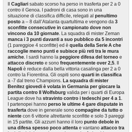
Il
Cagliari
sabato scorso ha perso in trasferta per 2 a 0
contro il Genoa. I padroni di casa sono in una
situazione di classifica difficile, relegati al
penultimo
posto
a – 8 dall’Atalanta quartultima e vengono da
3
sconfitte consecutive in campionato dove non
vincono da 10 giornate
. La squadra di mister Zeman
manca i 3 punti davanti a suo pubblico da 5 incontri
(1 pareggioe 4 sconfitte) ed è
quella della Serie A che
raccoglie meno punti e subisce più reti tra le mura
amiche
. I sardi hanno la
peggiore difesa del torneo
e
attacco discreto
e sono
frequentemente over 2,5
. Il
Napoli
è reduce dalla bella vittoria casalinga per 2 a 0
contro la Fiorentina. Gli ospiti sono
quarti in classifica
a -7 dal treno Champions.
La squadra di mister
Benitez giovedi
è volata in Germania per giocare la
partita contro Il Wolfsburg
valida per i quarti di Europa
League dove ha
stravinto contro i tedeschi per 4 a 1
.
I partenopei hanno
perso le ultime 4 gare disputate in
trasferta
dove in generale sono
compagine da tutto o
niente
con 6 vittorie altrettante sconfitte e solo 3 pareggi
in 15 partite. Gli azzurri hanno il loro
punto debole in
una difesa spesso poco attenta
e vantano
attacco tra