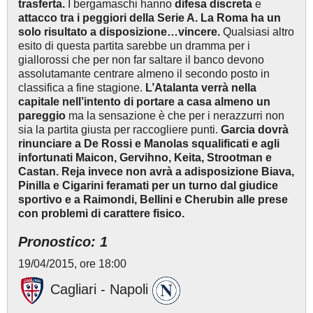
trasferta.
I bergamaschi hanno
difesa discreta
e
attacco tra i peggiori della Serie A.
La Roma ha un
solo risultato a disposizione…vincere.
Qualsiasi altro
esito di questa partita sarebbe un dramma per i
giallorossi che per non far saltare il banco devono
assolutamante centrare almeno il secondo posto in
classifica a fine stagione.
L’Atalanta verrà nella
capitale nell’intento di portare a casa almeno un
pareggio
ma la sensazione è che per i nerazzurri non
sia la partita giusta per raccogliere punti.
Garcia dovrà
rinunciare a De Rossi e Manolas squalificati e agli
infortunati Maicon, Gervihno, Keita, Strootman e
Castan. Reja invece non avrà a adisposizione Biava,
Pinilla e Cigarini feramati per un turno dal giudice
sportivo e a Raimondi, Bellini e Cherubin alle prese
con problemi di carattere fisico.
Pronostico: 1
19/04/2015, ore 18:00
Cagliari - Napoli