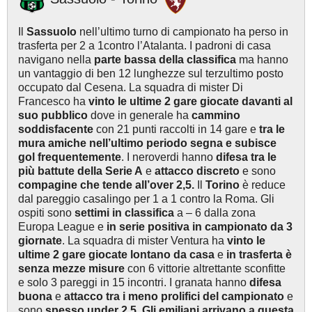
Il
Sassuolo
nell’ultimo turno di campionato ha perso in
trasferta per 2 a 1contro l’Atalanta. I padroni di casa
navigano nella
parte bassa della classifica
ma hanno
un vantaggio di ben 12 lunghezze sul terzultimo posto
occupato dal Cesena. La squadra di mister Di
Francesco ha
vinto le ultime 2 gare giocate davanti al
suo pubblico
dove in generale ha
cammino
soddisfacente
con 21 punti raccolti in 14 gare e
tra le
mura amiche nell’ultimo periodo segna e subisce
gol frequentemente
. I neroverdi hanno
difesa tra le
più battute della Serie A
e
attacco discreto
e sono
compagine che tende all’over 2,5.
Il
Torino
è reduce
dal pareggio casalingo per 1 a 1 contro la Roma. Gli
ospiti sono
settimi in classifica
a – 6 dalla zona
Europa League e
in serie positiva in campionato da 3
giornate
. La squadra di mister Ventura ha
vinto le
ultime 2 gare giocate lontano da casa
e
in trasferta è
senza mezze misure
con 6 vittorie altrettante sconfitte
e solo 3 pareggi in 15 incontri. I granata hanno
difesa
buona
e
attacco tra i meno prolifici del campionato
e
sono
spesso under 2,5. Gli emiliani arrivano a questa