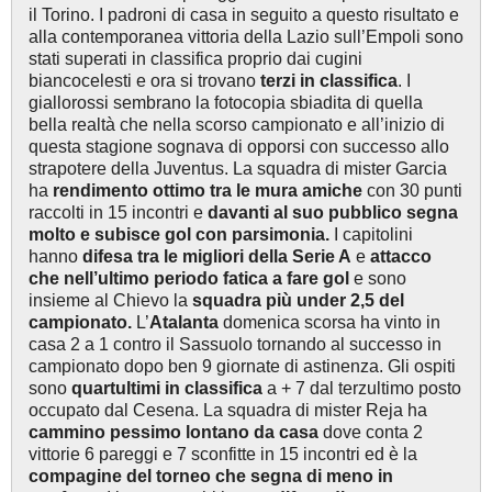
il Torino. I padroni di casa in seguito a questo risultato e
alla contemporanea vittoria della Lazio sull’Empoli sono
stati superati in classifica proprio dai cugini
biancocelesti e ora si trovano
terzi in classifica
. I
giallorossi sembrano la fotocopia sbiadita di quella
bella realtà che nella scorso campionato e all’inizio di
questa stagione sognava di opporsi con successo allo
strapotere della Juventus. La squadra di mister Garcia
ha
rendimento ottimo
tra le mura amiche
con 30 punti
raccolti in 15 incontri e
davanti al suo pubblico segna
molto e subisce gol con parsimonia.
I capitolini
hanno
difesa tra le migliori della Serie A
e
attacco
che nell’ultimo periodo fatica a fare gol
e sono
insieme al Chievo la
squadra più under 2,5 del
campionato.
L’
Atalanta
domenica scorsa ha vinto in
casa 2 a 1 contro il Sassuolo tornando al successo in
campionato dopo ben 9 giornate di astinenza. Gli ospiti
sono
quartultimi in classifica
a + 7 dal terzultimo posto
occupato dal Cesena. La squadra di mister Reja ha
cammino pessimo lontano da casa
dove conta 2
vittorie 6 pareggi e 7 sconfitte in 15 incontri ed è la
compagine del torneo che segna di meno in