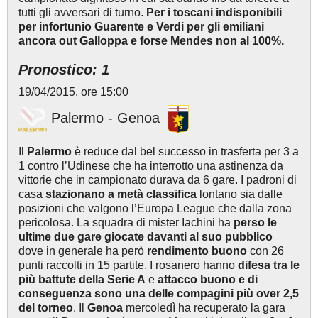
tutti gli avversari di turno.
Per i toscani indisponibili
per infortunio Guarente e Verdi per gli emiliani
ancora out Galloppa e forse Mendes non al 100%.
Pronostico: 1
19/04/2015, ore 15:00
Palermo - Genoa
Il
Palermo
è reduce dal bel successo in trasferta per 3 a
1 contro l’Udinese che ha interrotto una astinenza da
vittorie che in campionato durava da 6 gare. I padroni di
casa
stazionano a metà classifica
lontano sia dalle
posizioni che valgono l’Europa League che dalla zona
pericolosa. La squadra di mister Iachini ha
perso le
ultime due gare giocate davanti al suo pubblico
dove in generale ha però
rendimento buono
con 26
punti raccolti in 15 partite. I rosanero hanno
difesa tra le
più battute della Serie A
e
attacco buono e di
conseguenza sono una delle compagini più over 2,5
del torneo
. Il
Genoa
mercoledì ha recuperato la gara