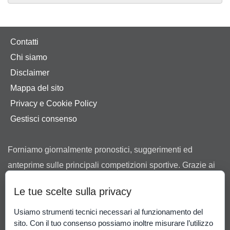
Contatti
Chi siamo
Disclaimer
Mappa del sito
Privacy e Cookie Policy
Gestisci consenso
Forniamo giornalmente pronostici, suggerimenti ed
anteprime sulle principali competizioni sportive. Grazie ai
nostri consigli ti aiutiamo a scegliere tra le offerte dei
Le tue scelte sulla privacy
bookmaker in possesso di regolare concessione ad
operare in Italia rilasciata dall’Agenzia delle Dogane e dei
Usiamo strumenti tecnici necessari al funzionamento del
sito. Con il tuo consenso possiamo inoltre misurare l’utilizzo
Monopoli.