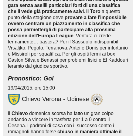
gara senza assilli particolari forti di una classifica
che li vede già praticamente salvi
.
Il Toro
a questo
punto della stagione deve
provare a fare l’impossibile
ovvero centrare un piazzamento in classifica che
possa permettergli di partecipare alla prossima
edizione dell’Europa League.
Ventura ci crede
fermamente… bastera? Per il Sassuolo indisponibili
Vrsaljko, Pegolo, Terranova, Antei e Donis per infortunio
e Missiroli per squalifica. Per gli ospiti fermi ai box
Gaston Silva e Benassi per problemi fisici e El Kaddouri
feramto dal giudice sportivo.
Pronostico: Gol
19/04/2015, ore 15:00
Chievo Verona - Udinese
Il
Chievo
domenica scorsa ha fatto un gran colpo
andando a vincere in trasferta per 1 a 0 contro il
Cesena. I padroni di casa con il successo contro i
romagnoli hanno forse
chiuso in maniera ottimale il