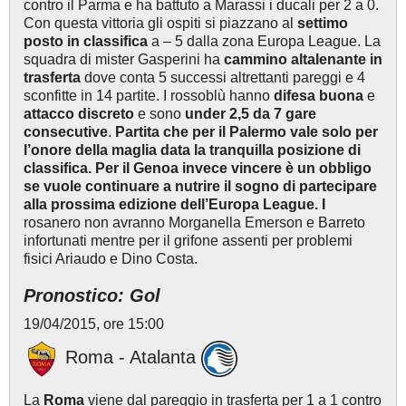
contro il Parma e ha battuto a Marassi i ducali per 2 a 0.
Con questa vittoria gli ospiti si piazzano al
settimo
posto in classifica
a – 5 dalla zona Europa League. La
squadra di mister Gasperini ha
cammino altalenante in
trasferta
dove conta 5 successi altrettanti pareggi e 4
sconfitte in 14 partite. I rossoblù hanno
difesa buona
e
attacco discreto
e sono
under 2,5 da 7 gare
consecutive
.
Partita che per il Palermo vale solo per
l’onore della maglia data la tranquilla posizione di
classifica. Per il Genoa invece vincere è un obbligo
se vuole continuare a nutrire il sogno di partecipare
alla prossima edizione dell’Europa League. I
rosanero non avranno Morganella Emerson e Barreto
infortunati mentre per il grifone assenti per problemi
fisici Ariaudo e Dino Costa.
Pronostico: Gol
19/04/2015, ore 15:00
Roma - Atalanta
La
Roma
viene dal pareggio in trasferta per 1 a 1 contro