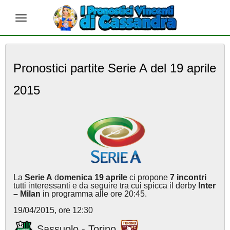
S
k
Pronostici partite Serie A del 19 aprile
i
p
2015
t
o
m
a
i
n
c
o
n
La
Serie A
d
omenica 19 aprile
ci propone
7 incontri
t
tutti interessanti e da seguire tra cui spicca il derby
Inter
e
– Milan
in programma alle ore 20:45.
n
19/04/2015, ore 12:30
t
Sassuolo - Torino