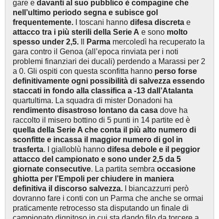
gare e
davanti al suo pubblico è compagine che
nell’ultimo periodo segna e subisce gol
frequentemente.
I toscani hanno
difesa discreta
e
attacco tra i più sterili della Serie A
e sono
molto
spesso under 2,5.
Il
Parma
mercoledì ha recuperato la
gara contro il Genoa (all’epoca rinviata per i noti
problemi finanziari dei ducali) perdendo a Marassi per 2
a 0. Gli ospiti con questa sconfitta hanno
perso forse
definitivamente ogni possibilità di salvezza essendo
staccati in fondo alla classifica a -13 dall’Atalanta
quartultima. La squadra di mister Donadoni ha
rendimento disastroso lontano da casa
dove ha
raccolto il misero bottino di 5 punti in 14 partite ed è
quella della Serie A che conta il più alto numero di
sconfitte e incassa il maggior numero di gol in
trasferta
. I gialloblù hanno
difesa debole e il peggior
attacco del campionato e sono under 2,5 da 5
giornate consecutive
. La partita sembra
occasione
ghiotta per l’Empoli per chiudere in maniera
definitiva il discorso salvezza.
I biancazzurri però
dovranno fare i conti con un Parma che anche se ormai
praticamente retrocesso sta disputando un finale di
campionato dignitoso in cui sta dando filo da torcere a