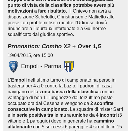
punto di vista della classifica potrebbe avere più
motivazioni a fare risultato
. Il Chievo non avrà a
disposizione Schelotto, Christiansen e Mattiello alle
prese con problemi fisici mentre l’Udinese dovrà
rinunciare a Heurtaux infortunato e a Guilherme
squalificato dal giudice sportivo.
Pronostico: Combo X2 + Over 1,5
19/04/2015, ore 15:00
Empoli - Parma
L’
Empoli
nell’ultimo turno di campionato ha perso in
trasferta per 4 a 0 contro la Lazio. I padroni di casa
navigano nella
zona bassa della classifica
con un
vantaggio di ben 11 lunghezze dal terzultimo posto
occupato ora dal Cesena e vengono da
2 sconfitte
consecutive in campionato.
La squadra di mister Sarri
è
in serie positiva tra le mura amiche da 4 incontri
(3
vittorie e 1 pareggio) dove in generale ha
cammino
altalenante
con 5 successi 6 pareggi e 4 sconfitte in 15