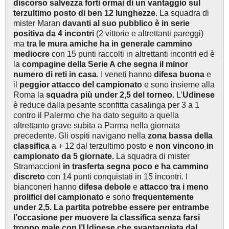
discorso salvezza forti ormai di un vantaggio sul
terzultimo posto di ben 12 lunghezze
. La squadra di
mister Maran
davanti al suo pubblico è in serie
positiva da 4 incontri
(2 vittorie e altrettanti pareggi)
ma
tra le mura amiche ha in generale cammino
mediocre
con 15 punti raccolti in altrettanti incontri ed è
la
compagine della Serie A che segna il minor
numero di reti in casa
. I veneti hanno
difesa buona
e
il
peggior attacco del campionato
e sono insieme alla
Roma la
squadra più under 2,5 del torneo
. L’
Udinese
è reduce dalla pesante sconfitta casalinga per 3 a 1
contro il Palermo che ha dato seguito a quella
altrettanto grave subita a Parma nella giornata
precedente. Gli ospiti navigano nella
zona bassa della
classifica
a + 12 dal terzultimo posto e
non vincono in
campionato da 5 giornate.
La squadra di mister
Stramaccioni
in trasferta segna poco e ha cammino
discreto
con 14 punti conquistati in 15 incontri. I
bianconeri hanno
difesa debole
e
attacco tra i meno
prolifici del campionato
e sono
frequentemente
under 2,5. La partita potrebbe essere per entrambe
l’occasione per muovere la classifica senza farsi
troppo male con l’Udinese che svantaggiata dal