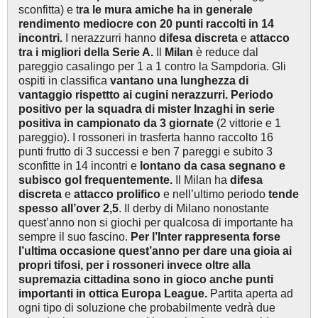
sconfitta) e t
ra le mura amiche ha in generale
rendimento mediocre con 20 punti raccolti in 14
incontri.
I nerazzurri hanno
difesa discreta
e
attacco
tra i migliori della Serie A.
Il
Milan
è reduce dal
pareggio casalingo per 1 a 1 contro la Sampdoria. Gli
ospiti in classifica
vantano una lunghezza di
vantaggio rispettto ai cugini nerazzurri.
Periodo
positivo per la squadra di mister Inzaghi in serie
positiva in campionato da 3 giornate
(2 vittorie e 1
pareggio). I rossoneri in trasferta hanno raccolto 16
punti frutto di 3 successi e ben 7 pareggi e subito 3
sconfitte in 14 incontri e
lontano da casa segnano e
subisco gol frequentemente.
Il Milan ha
difesa
discreta
e
attacco prolifico
e nell’ultimo periodo
tende
spesso all’over 2,5
. Il derby di Milano nonostante
quest’anno non si giochi per qualcosa di importante ha
sempre il suo fascino.
Per l’Inter rappresenta forse
l’ultima occasione quest’anno per dare una gioia ai
propri tifosi, per i rossoneri invece oltre alla
supremazia cittadina sono in gioco anche punti
importanti in ottica Europa League.
Partita aperta ad
ogni tipo di soluzione che probabilmente vedrà due