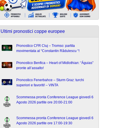
Ultimi pronostici coppe europee
Pronostico CFR Cluj – Tromso: partita
movimentata al “Constantin Rădulescu “!
Pronostico Benfica – Heart of Midlothian: “Águias”
pronte all’assalto!
Pronostico Fenerbahce – Sturm Graz: turchi
superiori e favoriti! – VINTA
Scommessa pronta Conference League giovedì 6
Agosto 2026 partite ore 20:00-21:00
Scommessa pronta Conference League giovedì 6
Agosto 2026 partite ore 17:00-19:30