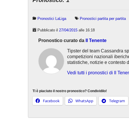
Pronostici LaLiga
Pronostici partita per partita
Pubblicato il
27/04/2015
alle 16:18
Pronostico curato da
Il Tenente
Tipster del team Cassandra sp
competizioni nazionali iberic
statistiche, notizie e contesto d
Vedi tutti i pronostici di Il Tene
Ti è piaciuto il nostro pronostico? Condividilo!
Facebook
WhatsApp
Telegram