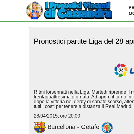
PR
O
S
k
Pronostici partite Liga del 28 ap
i
p
t
o
m
a
i
n
c
Ritmi forsennati nella Liga. Martedì riprende i
o
trentaquattresima giornata. Ad aprire il turno in
n
dopo la vittoria nel derby di sabato scorso, att
tutti i costi per tenere a distanza il Real Madrid.
t
e
28/04/2015, ore 20:00
n
t
Barcellona - Getafe