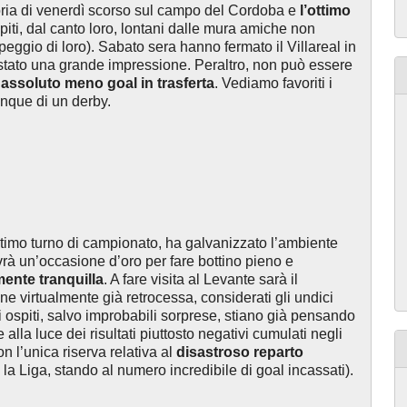
ittoria di venerdì scorso sul campo del Cordoba e
l’ottimo
spiti, dal canto loro, lontani dalle mura amiche non
peggio di loro). Sabato sera hanno fermato il Villareal in
tato una grande impressione. Peraltro, non può essere
 assoluto meno goal in trasferta
. Vediamo favoriti i
unque di un derby.
ultimo turno di campionato, ha galvanizzato l’ambiente
vrà un’occasione d’oro per fare bottino pieno e
mente tranquilla
. A fare visita al Levante sarà il
e virtualmente già retrocessa, considerati gli undici
i ospiti, salvo improbabili sorprese, stiano già pensando
lla luce dei risultati piuttosto negativi cumulati negli
n l’unica riserva relativa al
disastroso reparto
 la Liga, stando al numero incredibile di goal incassati).