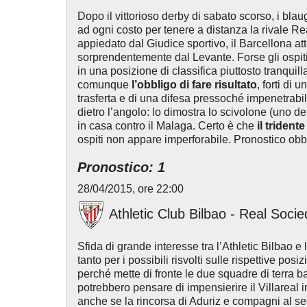
Dopo il vittorioso derby di sabato scorso, i blau
ad ogni costo per tenere a distanza la rivale Re
appiedato dal Giudice sportivo, il Barcellona at
sorprendentemente dal Levante. Forse gli ospiti
in una posizione di classifica piuttosto tranquil
comunque
l’obbligo di fare risultato
, forti di 
trasferta e di una difesa pressoché impenetrab
dietro l’angolo: lo dimostra lo scivolone (uno de
in casa contro il Malaga. Certo è che
il triden
ospiti non appare imperforabile. Pronostico obb
Pronostico: 1
28/04/2015, ore 22:00
Athletic Club Bilbao - Real Soci
Sfida di grande interesse tra l’Athletic Bilbao e
tanto per i possibili risvolti sulle rispettive pos
perché mette di fronte le due squadre di terra ba
potrebbero pensare di impensierire il Villareal
anche se la rincorsa di Aduriz e compagni al se